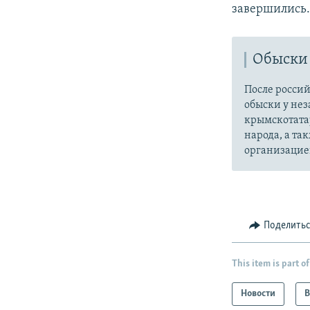
завершились
Обыски 
После россий
обыски у не
крымскотата
народа, а та
организацие
Поделить
This item is part of
Новости
В