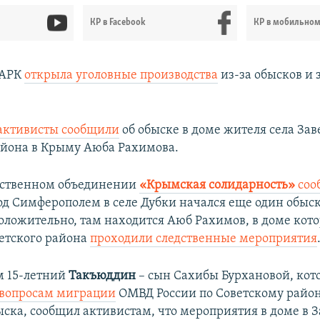
КР в Facebook
КР в мобильно
 АРК
открыла уголовные производства
из-за обысков и
активисты сообщили
об обыске в доме жителя села Зав
айона в Крыму Аюба Рахимова.
ественном объединении
«Крымская солидарность»
соо
под Симферополем в селе Дубки начался еще один обыск
оложительно, там находится Аюб Рахимов, в доме кото
етского района
проходили следственные мероприятия
м 15-летний
Такъюддин
– сын Сахибы Бурхановой, ко
 вопросам миграции
ОМВД России по Советскому район
ыска, сообщил активистам, что мероприятия в доме в 