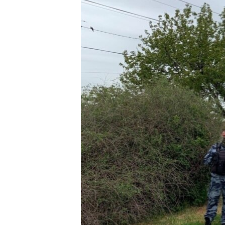
ПОБЕДИТЕЛЕЙ НЕ СУДЯТ?
КРЫМ.НЕПОКОРЕННЫЙ
ELIFBE
УКРАИНСКАЯ ПРОБЛЕМА КРЫМА