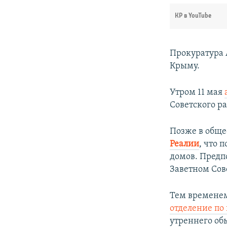
КР в YouTube
Прокуратура
Крыму.
Утром 11 мая
Советского р
Позже в общ
Реалии
, что 
домов. Предп
Заветном Сов
Тем времене
отделение по
утреннего об