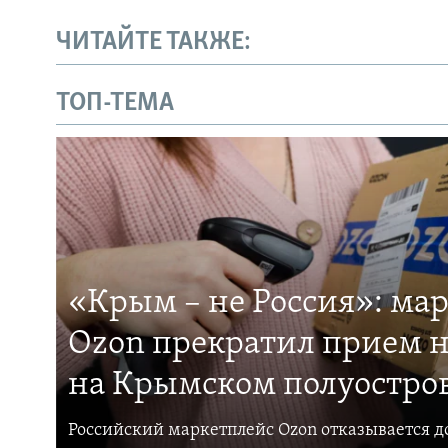
ЧИТАЙТЕ ТАКЖЕ:
ТОП-ТЕМА
«Крым – не Россия»: ма
Ozon прекратил прием н
на Крымском полуостро
Российский маркетплейс Ozon отказывается до