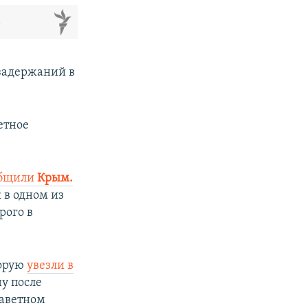
м
 задержаний в
етное
бщили
Крым.
 в одном из
рого в
.
торую
увезли в
у после
Заветном