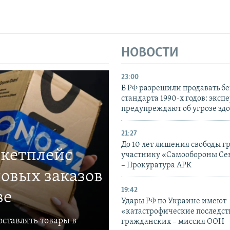
НОВОСТИ
23:00
В РФ разрешили продавать б
стандарта 1990-х годов: эксп
предупреждают об угрозе зд
21:27
До 10 лет лишения свободы г
ркетплейс
участнику «Самообороны Се
– Прокуратура АРК
овых заказов
19:42
ве
Удары РФ по Украине имеют
«катастрофические последст
ставлять товары в
гражданских – миссия ООН