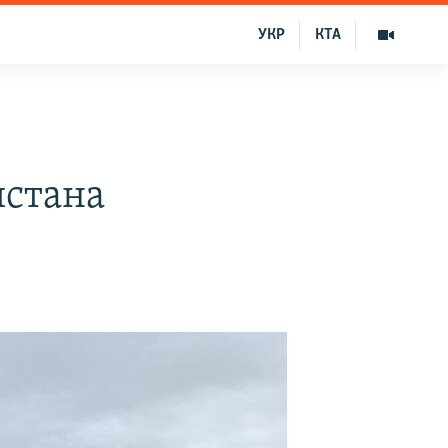
УКР
КТА
истана