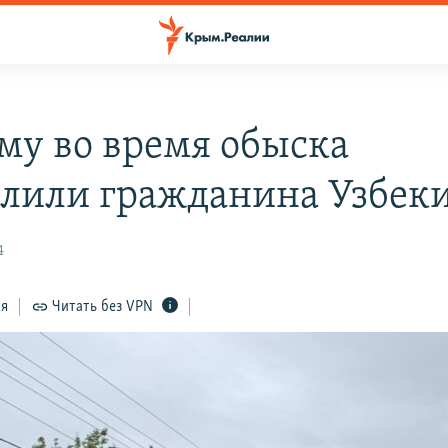
му во время обыска
елили гражданина Узбек
4
ся
Читать без VPN