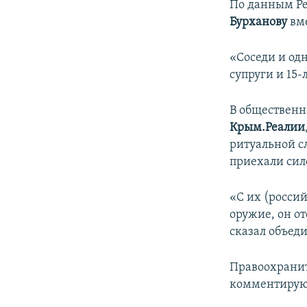
По данным Ре
Бурханову
вме
«Соседи и од
супруги и 15-
В обществен
Крым.Реалии
ритуальной с
приехали сило
«С их (росси
оружие, он от
сказал объед
Правоохрани
комментирую