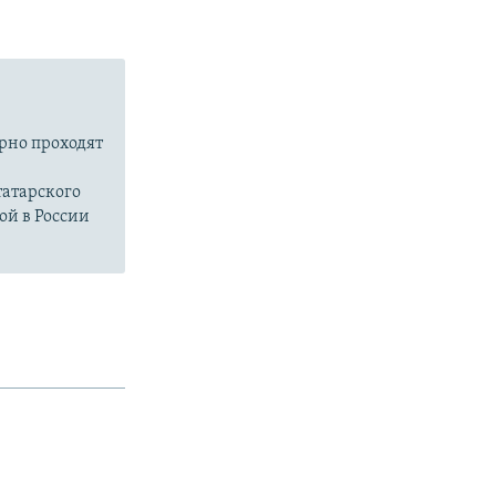
ярно проходят
атарского
ой в России