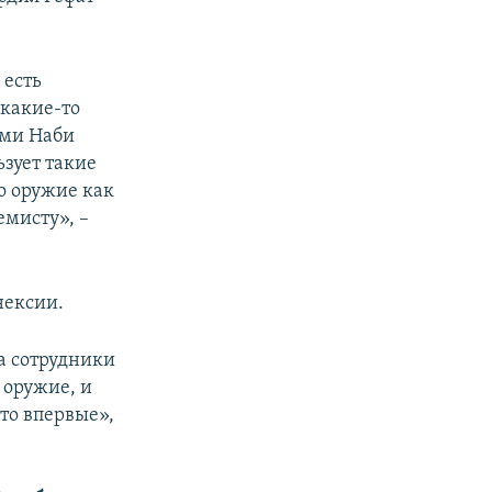
 есть
 какие-то
ими Наби
ьзует такие
о оружие как
емисту», –
нексии.
а сотрудники
 оружие, и
Это впервые»,