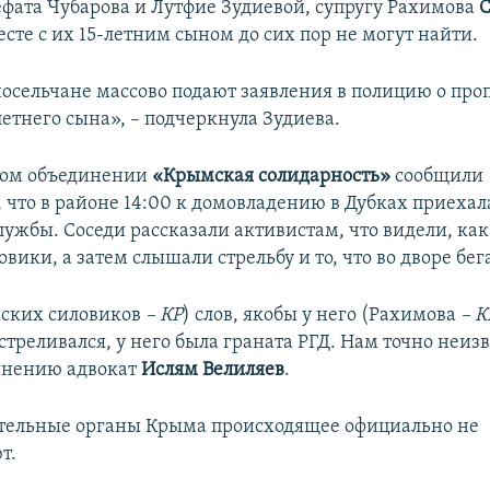
фата Чубарова и Лутфие Зудиевой, супругу Рахимова
С
сте с их 15-летним сыном до сих пор не могут найти.
носельчане массово подают заявления в полицию о про
летнего сына», – подчеркнула Зудиева.
ном объединении
«Крымская солидарность»
сообщили
, что в районе 14:00 к домовладению в Дубках приеха
лужбы. Соседи рассказали активистам, что видели, как
вики, а затем слышали стрельбу и то, что во дворе бег
йских силовиков
– КР
) слов, якобы у него (Рахимова
– К
стреливался, у него была граната РГД. Нам точно неизв
инению адвокат
Ислям Велиляев
.
тельные органы Крыма происходящее официально не
т.