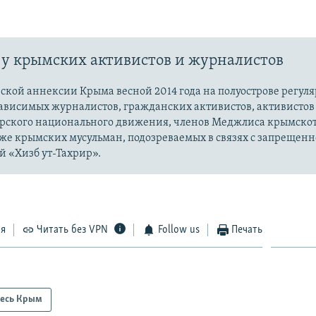
.
у крымских активистов и журналистов
ской аннексии Крыма весной 2014 года на полуострове регул
зависимых журналистов, гражданских активистов, активистов
рского национального движения, членов Меджлиса крымскот
кже крымских мусульман, подозреваемых в связях с запрещенн
й «Хизб ут-Тахрир».
ся
Читать без VPN
Follow us
Печать
есь Крым