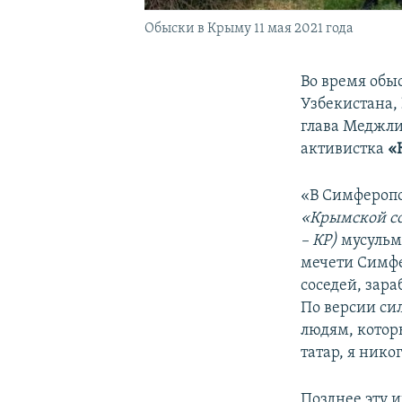
Обыски в Крыму 11 мая 2021 года
Во время обы
Узбекистана,
глава Меджли
активистка
«К
«В Симферопо
«Крымской со
– КР)
мусульма
мечети Симфе
соседей, зара
По версии си
людям, котор
татар, я нико
Позднее эту 