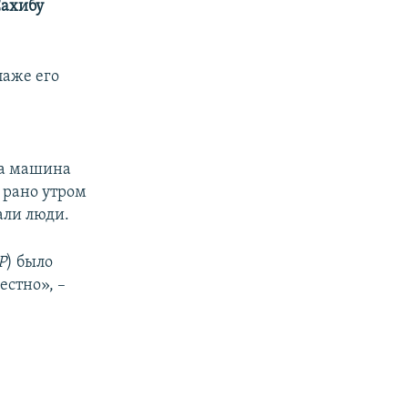
ахибу
паже его
ла машина
 рано утром
али люди.
Р
) было
естно», –