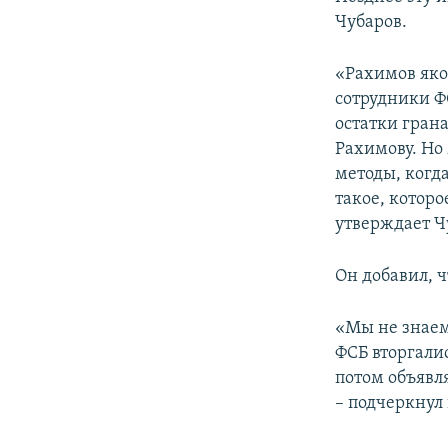
Чубаров.
«Рахимов яко
сотрудники Ф
остатки гран
Рахимову. Но
методы, когд
такое, котор
утверждает Ч
Он добавил, 
«Мы не знаем
ФСБ вторгали
потом объявля
– подчеркнул