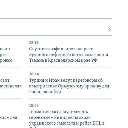
22:36
ензин
Спутники зафиксировали рост
ерты
крупного нефтяного пятна возле порта
оровью
Тамань в Краснодарском крае РФ
20:40
розит
Турция и Ирак ведут переговоры об
вастополя»
альтернативе Ормузскому проливу для
поставок нефти
18:05
Германия расследует «очень
вия» для
серьезные» инциденты около
украинского самолета и рейса DHL в