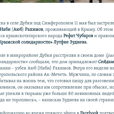
ска в селе Дубки под Симферополем 11 мая был застре
Наби
(
Аюб
)
Рахимов
, проживающий в Крыму. Об этом
са крымскотатарского народа
Рефат Чубаров
и правоз
рымской солидарности»
Лутфие Зудиева
.
ле в микрорайоне Дубки расстрелян в своем доме
(ра
лидарности» сообщали, что дом принадлежит
Сейдам
нин – узбек Аюб (Наби) Рахимов. Вчера его видели на
ропольского района Ак-Мечеть. Мужчина, по словам
батывал на жизнь тем, что готовил пищу для разговени
ловиков, он оказывал им сопротивление при обыске, н
ые упекли в тюрьмы уже больше 80 невиновных люде
гда не тороплюсь», – написала Зудиева на своей страни
информацию во время прямого эфира в
Facebook
подтве