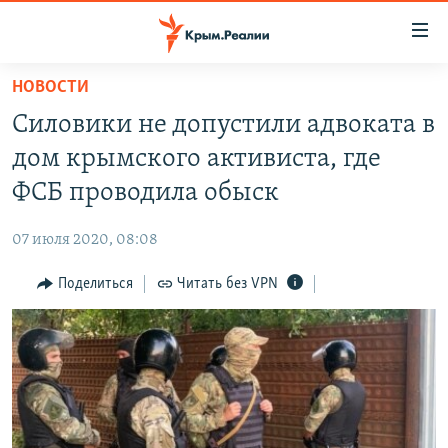
Доступность
ссылки
Вернуться
НОВОСТИ
к
НОВОСТИ
Силовики не допустили адвоката в
основному
СПЕЦПРОЕКТЫ
содержанию
дом крымского активиста, где
ВОДА
Вернутся
ГРУЗ 200
ФСБ проводила обыск
к
ИСТОРИЯ
КАРТА ВОЕННЫХ ОБЪЕКТОВ КРЫМА
главной
07 июля 2020, 08:08
ЕЩЕ
11 ЛЕТ ОККУПАЦИИ КРЫМА. 11 ИСТОРИЙ СОПРОТИВЛЕНИЯ
навигации
Вернутся
Поделиться
Читать без VPN
РАДІО СВОБОДА
ИНТЕРАКТИВ
к
КАК ОБОЙТИ БЛОКИРОВКУ
ИНФОГРАФИКА
поиску
ТЕЛЕПРОЕКТ КРЫМ.РЕАЛИИ
Українською
СОВЕТЫ ПРАВОЗАЩИТНИКОВ
Qırımtatar
ПРОПАВШИЕ БЕЗ ВЕСТИ