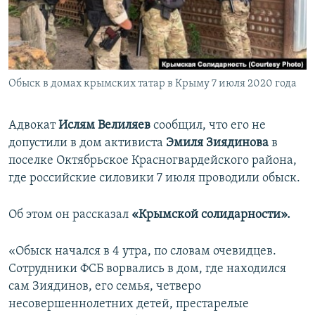
ПРИСОЕДИНЯЙТЕСЬ!
ПОБЕДИТЕЛЕЙ НЕ СУДЯТ?
КРЫМ.НЕПОКОРЕННЫЙ
ELIFBE
Обыск в домах крымских татар в Крыму 7 июля 2020 года
УКРАИНСКАЯ ПРОБЛЕМА КРЫМА
Все сайты RFE/RL
Адвокат
Ислям Велиляев
сообщил, что его не
допустили в дом активиста
Эмиля Зиядинова
в
поселке Октябрьское Красногвардейского района,
где российские силовики 7 июля проводили обыск.
Об этом он рассказал
«Крымской солидарности».
«Обыск начался в 4 утра, по словам очевидцев.
Сотрудники ФСБ ворвались в дом, где находился
сам Зиядинов, его семья, четверо
несовершеннолетних детей, престарелые