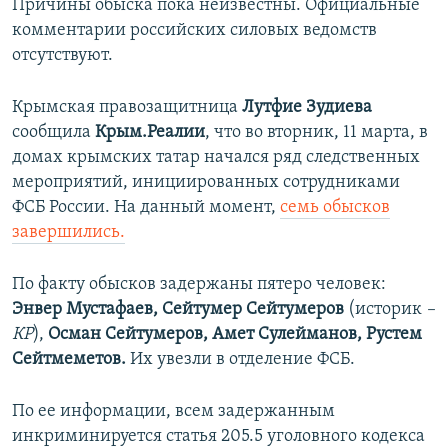
Причины обыска пока неизвестны. Официальные
комментарии российских силовых ведомств
отсутствуют.
Крымская правозащитница
Лутфие Зудиева
сообщила
Крым.Реалии
, что во вторник, 11 марта, в
домах крымских татар начался ряд следственных
мероприятий, инициированных сотрудниками
ФСБ России. На данный момент,
семь обысков
завершились.
По факту обысков задержаны пятеро человек:
Энвер Мустафаев, Сейтумер Сейтумеров
(историк
–
КР
),
Осман Сейтумеров,
Амет Сулейманов, Рустем
Сейтмеметов.
Их увезли в отделение ФСБ.
По ее информации, всем задержанным
инкриминируется статья 205.5 уголовного кодекса