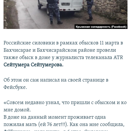
ПРИСОЕДИНЯЙТЕСЬ!
ПОБЕДИТЕЛЕЙ НЕ СУДЯТ?
КРЫМ.НЕПОКОРЕННЫЙ
ELIFBE
УКРАИНСКАЯ ПРОБЛЕМА КРЫМА
Российские силовики в рамках обысков 11 марта в
Все сайты RFE/RL
Бахчисарае и Бахчисарайском районе провели
также обыск в доме у журналиста телеканала ATR
Сейтумера Сейтумерова.
Об этом он сам написал на своей странице в
Фейсбуке.
«Совсем недавно узнал, что пришли с обыском и ко
мне домой.
В доме на данный момент проживает одна
пожилая мать (ей 76 лет!!!). Как она мне сообщила,