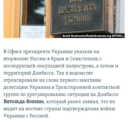
ПРИСОЕДИНЯЙТЕСЬ!
ПОБЕДИТЕЛЕЙ НЕ СУДЯТ?
КРЫМ.НЕПОКОРЕННЫЙ
ELIFBE
УКРАИНСКАЯ ПРОБЛЕМА КРЫМА
Все сайты RFE/RL
В Офисе президента Украины указали на
вторжение России в Крым и Севастополь с
последующей оккупацией полуострова, а потом и
территорий Донбасса. Так в ведомстве
отреагировали на слова первого замглавы
делегации Украины в Трехсторонней контактной
группе по урегулированию ситуации на Донбассе
Витольда Фокина
, который ранее заявил, что не
видит на востоке страны подтверждения войны
Украины с Россией.