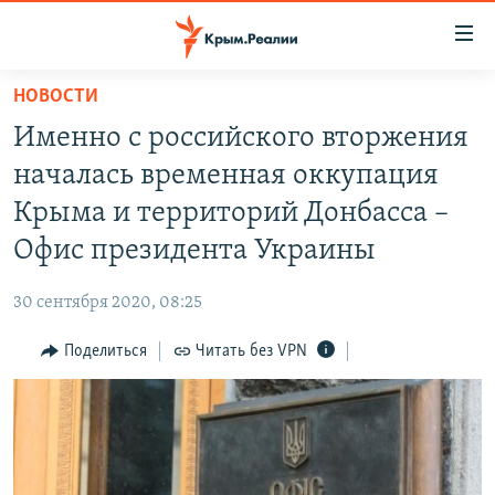
Доступность
ссылки
Вернуться
НОВОСТИ
к
НОВОСТИ
Именно с российского вторжения
основному
СПЕЦПРОЕКТЫ
содержанию
началась временная оккупация
ВОДА
Вернутся
ГРУЗ 200
Крыма и территорий Донбасса –
к
ИСТОРИЯ
КАРТА ВОЕННЫХ ОБЪЕКТОВ КРЫМА
Офис президента Украины
главной
ЕЩЕ
11 ЛЕТ ОККУПАЦИИ КРЫМА. 11 ИСТОРИЙ СОПРОТИВЛЕНИЯ
навигации
30 сентября 2020, 08:25
Вернутся
РАДІО СВОБОДА
ИНТЕРАКТИВ
к
Поделиться
Читать без VPN
КАК ОБОЙТИ БЛОКИРОВКУ
ИНФОГРАФИКА
поиску
ТЕЛЕПРОЕКТ КРЫМ.РЕАЛИИ
Українською
СОВЕТЫ ПРАВОЗАЩИТНИКОВ
Qırımtatar
ПРОПАВШИЕ БЕЗ ВЕСТИ