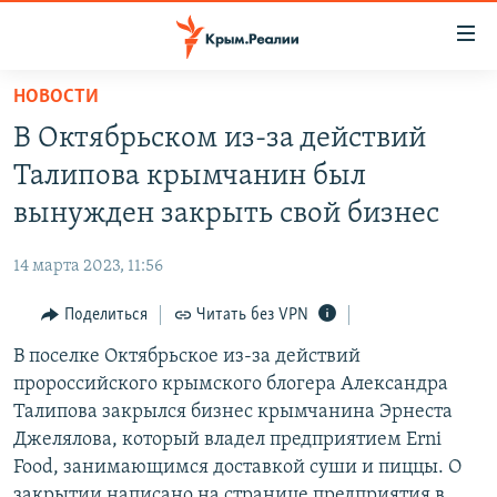
Доступность
ссылки
Вернуться
НОВОСТИ
к
НОВОСТИ
В Октябрьском из-за действий
основному
СПЕЦПРОЕКТЫ
содержанию
Талипова крымчанин был
ВОДА
Вернутся
ГРУЗ 200
вынужден закрыть свой бизнес
к
ИСТОРИЯ
КАРТА ВОЕННЫХ ОБЪЕКТОВ КРЫМА
главной
14 марта 2023, 11:56
ЕЩЕ
11 ЛЕТ ОККУПАЦИИ КРЫМА. 11 ИСТОРИЙ СОПРОТИВЛЕНИЯ
навигации
Вернутся
Поделиться
Читать без VPN
РАДІО СВОБОДА
ИНТЕРАКТИВ
к
В поселке Октябрьское из-за действий
КАК ОБОЙТИ БЛОКИРОВКУ
ИНФОГРАФИКА
поиску
пророссийского крымского блогера Александра
ТЕЛЕПРОЕКТ КРЫМ.РЕАЛИИ
Талипова закрылся бизнес крымчанина Эрнеста
Українською
Джелялова, который владел предприятием Erni
СОВЕТЫ ПРАВОЗАЩИТНИКОВ
Qırımtatar
Food, занимающимся доставкой суши и пиццы. О
ПРОПАВШИЕ БЕЗ ВЕСТИ
закрытии написано на странице предприятия в