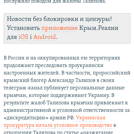
послужило поводом для жалобы Талипова.
Новости без блокировки и цензуры!
Установить
приложение
Крым.Реалии
для
iOS
і
Android
.
В России и на оккупированных ею территориях
продолжают преследовать проукраински
настроенных жителей. В частности, пророссийский
крымский блогер Александр Талипов в своих
телеграм-канал публикует персональные данные
крымчан, которые поддерживают Украину. В
результате жалоб Талипова крымчан привлекают к
административной и уголовной ответственности за
«дискредитацию» армии РФ.
Украинская
прокуратура начала уголовное производство
в
отношении Талипова по статье «разжигание