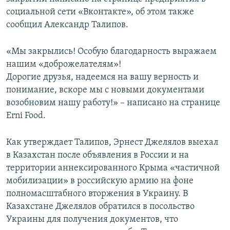
ПРИСОЕДИНЯЙТЕСЬ!
ПОБЕДИТЕЛЕЙ НЕ СУДЯТ?
социальной сети «Вконтакте», об этом также
сообщил Александр Талипов.
КРЫМ.НЕПОКОРЕННЫЙ
ELIFBE
«Мы закрылись! Особую благодарность выражаем
нашим «доброжелателям»!
УКРАИНСКАЯ ПРОБЛЕМА КРЫМА
Дорогие друзья, надеемся на вашу верность и
Все сайты RFE/RL
понимание, вскоре мы с новыми документами
возобновим нашу работу!» – написано на странице
Erni Food.
Как утверждает Талипов, Эрнест Джелялов выехал
в Казахстан после объявления в России и на
территории аннексированного Крыма «частичной
мобилизации» в российскую армию на фоне
полномасштабного вторжения в Украину. В
Казахстане Джелялов обратился в посольство
Украины для получения документов, что