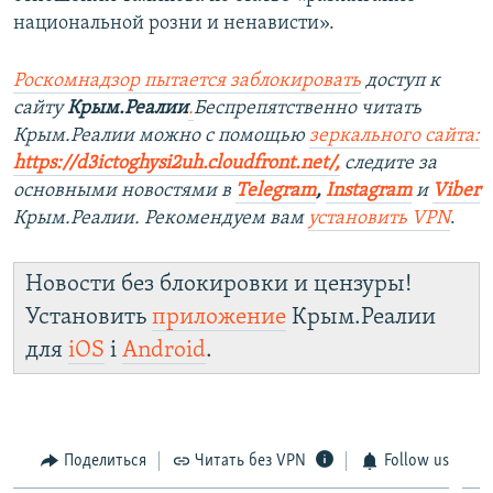
национальной розни и ненависти».
Роск
о
мнадзор пытается заблокировать
доступ к
сайту
Крым.Реалии
.
Беспрепятственно читать
Крым.Реалии можно с помощью
зеркального сайта:
https://d3ictoghysi2uh.cloudfront.net/
,
следите за
основными новостями в
Telegram
,
Instagram
и
Viber
Крым.Реалии. Рекомендуем вам
установить VPN
.
Новости без блокировки и цензуры!
Установить
приложение
Крым.Реалии
для
iOS
і
Android
.
Поделиться
Читать без VPN
Follow us