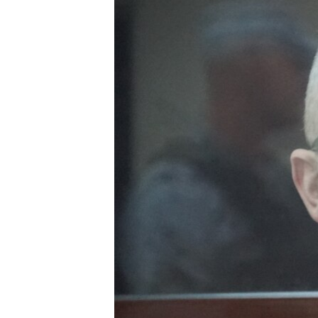
ПОБЕДИТЕЛЕЙ НЕ СУДЯТ?
КРЫМ.НЕПОКОРЕННЫЙ
ELIFBE
УКРАИНСКАЯ ПРОБЛЕМА КРЫМА