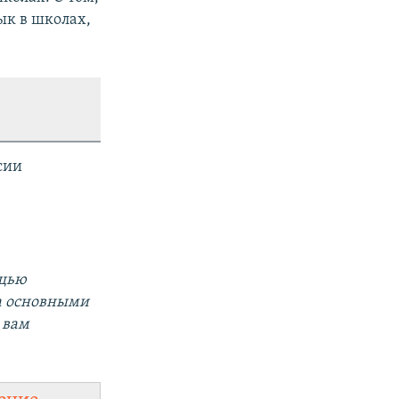
ык в школах,
сии
ощью
а основными
 вам