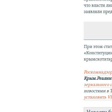
что власти л
заявляли пре
При этом ста
«Конституции
крымскотатар
Роскомнадзор
Крым.Реалии
зеркального с
новостями в
установить V