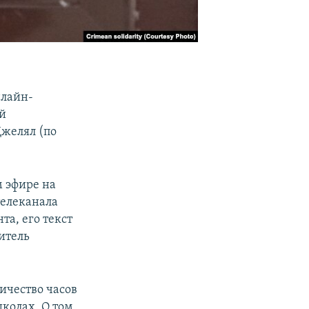
нлайн-
ый
желял (по
 эфире на
телеканала
а, его текст
итель
ичество часов
колах. О том,