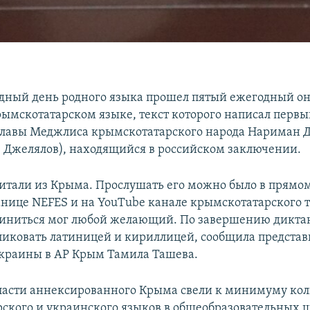
ный день родного языка прошел пятый ежегодный о
рымскотатарском языке, текст которого написал перв
главы Меджлиса крымскотатарского народа Нариман Д
 Джелялов), находящийся в российском заключении.
итали из Крыма. Прослушать его можно было в прямом
анице NEFES и на YouTube канале крымскотатарского 
иниться мог любой желающий. По завершению диктант
иковать латиницей и кириллицей, сообщила представ
краины в АР Крым Тамила Ташева.
ласти аннексированного Крыма свели к минимуму кол
ского и украинского языков в общеобразовательных ш