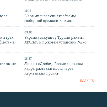
11:18
е за
В Крыму снова снизят объемы
свободной продажи топлива
09:05
нии трех
Украина закупит у Турции ракеты
флота» в
ATACMS и пусковые установки M270
16:27
чил звание
Легион «Свобода России» показал
кадры разведки моста через
Керченский пролив
БОЛЬШЕ