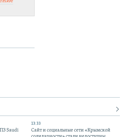
ение
13:33
НПЗ Saudi
Сайт и социальные сети «Крымской
солидарности» стали недоступны