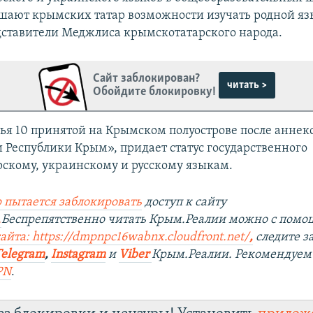
ишают крымских татар возможности изучать родной яз
дставители Меджлиса крымскотатарского народа.
Сайт заблокирован?
читать >
Обойдите блокировку!
тья 10 принятой на Крымском полуострове после аннек
 Республики Крым», придает статус государственного
скому, украинскому и русскому языкам.
 пытается заблокировать
доступ к сайту
.
Беспрепятственно читать Крым.Реалии можно с пом
айта: https://dmpnpc16wabnx.cloudfront.net/
,
следите з
Telegram
,
Instagram
и
Viber
Крым.Реалии. Рекомендуем
PN
.