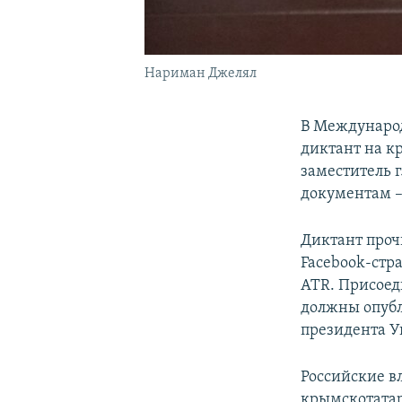
Нариман Джелял
В Международ
диктант на к
заместитель 
документам –
Диктант проч
Facebook-стр
ATR. Присоед
должны опубл
президента У
Российские в
крымскотатар