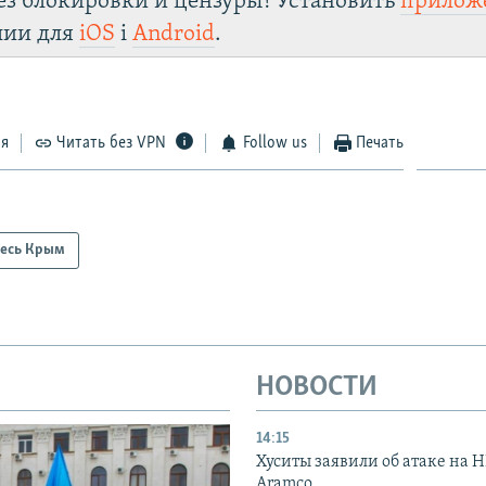
ез блокировки и цензуры! Установить
прилож
лии для
iOS
і
Android
.
ся
Читать без VPN
Follow us
Печать
есь Крым
НОВОСТИ
14:15
Хуситы заявили об атаке на 
Aramco