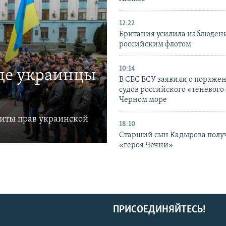
12:22
Британия усилила наблюдени
российским флотом
10:14
где украинцы
В СБС ВСУ заявили о пораже
судов российского «теневого 
Черном море
щиты прав украинской
18:10
Старший сын Кадырова полу
«героя Чечни»
ПРИСОЕДИНЯЙТЕСЬ!