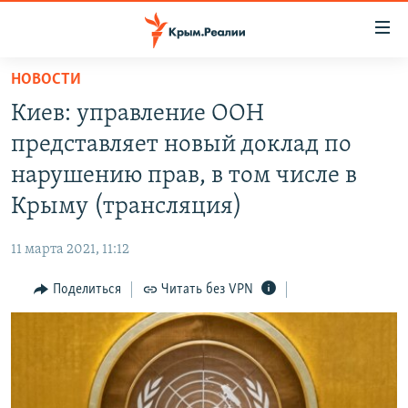
Доступность
ссылки
Вернуться
НОВОСТИ
к
НОВОСТИ
Киев: управление ООН
основному
СПЕЦПРОЕКТЫ
содержанию
представляет новый доклад по
ВОДА
Вернутся
ГРУЗ 200
нарушению прав, в том числе в
к
ИСТОРИЯ
КАРТА ВОЕННЫХ ОБЪЕКТОВ КРЫМА
Крыму (трансляция)
главной
ЕЩЕ
11 ЛЕТ ОККУПАЦИИ КРЫМА. 11 ИСТОРИЙ СОПРОТИВЛЕНИЯ
навигации
11 марта 2021, 11:12
Вернутся
РАДІО СВОБОДА
ИНТЕРАКТИВ
к
Поделиться
Читать без VPN
КАК ОБОЙТИ БЛОКИРОВКУ
ИНФОГРАФИКА
поиску
ТЕЛЕПРОЕКТ КРЫМ.РЕАЛИИ
Українською
СОВЕТЫ ПРАВОЗАЩИТНИКОВ
Qırımtatar
ПРОПАВШИЕ БЕЗ ВЕСТИ