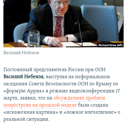
ПРИСОЕДИНЯЙТЕСЬ!
ПОБЕДИТЕЛЕЙ НЕ СУДЯТ?
КРЫМ.НЕПОКОРЕННЫЙ
ELIFBE
УКРАИНСКАЯ ПРОБЛЕМА КРЫМА
Все сайты RFE/RL
Василий Небензя
Постоянный представитель России при ООН
Василий Небензя
, выступая на неформальном
заседании Совета Безопасности ООН по Крыму по
«формуле Арриа» в режиме видеоконференции 17
марта, заявил, что на
обсуждениях проблем
полуострова на прошлой неделе
была создана
«искаженная картина» и «ложное впечатление» о
реальной ситуации.