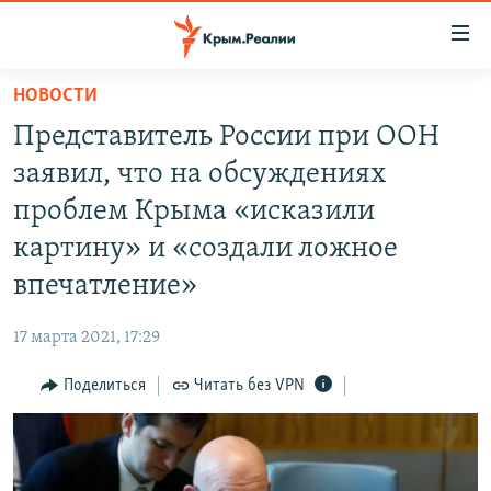
Доступность
ссылки
Вернуться
НОВОСТИ
к
НОВОСТИ
Представитель России при ООН
основному
СПЕЦПРОЕКТЫ
содержанию
заявил, что на обсуждениях
ВОДА
Вернутся
ГРУЗ 200
проблем Крыма «исказили
к
ИСТОРИЯ
КАРТА ВОЕННЫХ ОБЪЕКТОВ КРЫМА
картину» и «создали ложное
главной
ЕЩЕ
11 ЛЕТ ОККУПАЦИИ КРЫМА. 11 ИСТОРИЙ СОПРОТИВЛЕНИЯ
навигации
впечатление»
Вернутся
РАДІО СВОБОДА
ИНТЕРАКТИВ
к
17 марта 2021, 17:29
КАК ОБОЙТИ БЛОКИРОВКУ
ИНФОГРАФИКА
поиску
Поделиться
Читать без VPN
ТЕЛЕПРОЕКТ КРЫМ.РЕАЛИИ
Українською
СОВЕТЫ ПРАВОЗАЩИТНИКОВ
Qırımtatar
ПРОПАВШИЕ БЕЗ ВЕСТИ