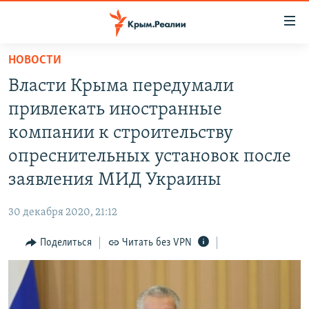
Доступность
ссылки
Вернуться
НОВОСТИ
к
НОВОСТИ
Власти Крыма передумали
основному
СПЕЦПРОЕКТЫ
содержанию
привлекать иностранные
ВОДА
Вернутся
ГРУЗ 200
компании к строительству
к
ИСТОРИЯ
КАРТА ВОЕННЫХ ОБЪЕКТОВ КРЫМА
опреснительных установок после
главной
ЕЩЕ
11 ЛЕТ ОККУПАЦИИ КРЫМА. 11 ИСТОРИЙ СОПРОТИВЛЕНИЯ
навигации
заявления МИД Украины
Вернутся
РАДІО СВОБОДА
ИНТЕРАКТИВ
к
30 декабря 2020, 21:12
КАК ОБОЙТИ БЛОКИРОВКУ
ИНФОГРАФИКА
поиску
Поделиться
Читать без VPN
ТЕЛЕПРОЕКТ КРЫМ.РЕАЛИИ
Українською
СОВЕТЫ ПРАВОЗАЩИТНИКОВ
Qırımtatar
ПРОПАВШИЕ БЕЗ ВЕСТИ