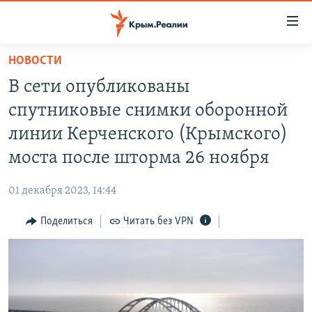
Доступность
ссылки
Вернуться
НОВОСТИ
к
НОВОСТИ
В сети опубликованы
основному
СПЕЦПРОЕКТЫ
содержанию
спутниковые снимки оборонной
ВОДА
Вернутся
ГРУЗ 200
линии Керченского (Крымского)
к
ИСТОРИЯ
КАРТА ВОЕННЫХ ОБЪЕКТОВ КРЫМА
моста после шторма 26 ноября
главной
ЕЩЕ
11 ЛЕТ ОККУПАЦИИ КРЫМА. 11 ИСТОРИЙ СОПРОТИВЛЕНИЯ
навигации
01 декабря 2023, 14:44
Вернутся
РАДІО СВОБОДА
ИНТЕРАКТИВ
к
Поделиться
Читать без VPN
КАК ОБОЙТИ БЛОКИРОВКУ
ИНФОГРАФИКА
поиску
ТЕЛЕПРОЕКТ КРЫМ.РЕАЛИИ
Українською
СОВЕТЫ ПРАВОЗАЩИТНИКОВ
Qırımtatar
ПРОПАВШИЕ БЕЗ ВЕСТИ