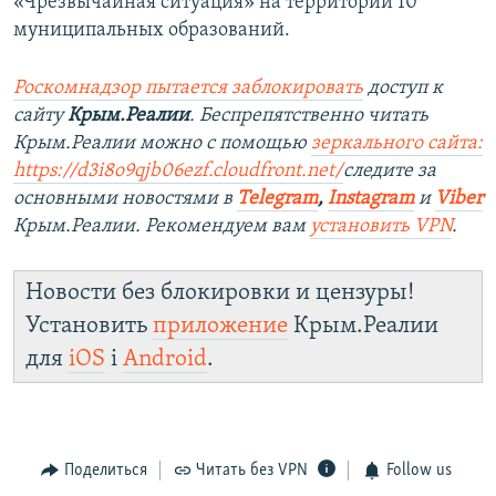
«Чрезвычайная ситуация» на территории 10
муниципальных образований.
Роскомнадзор пытается заблокировать
доступ к
сайту
Крым.Реалии
. Беспрепятственно читать
Крым.Реалии можно с помощью
зеркального сайта:
https://d3i8o9qjb06ezf.cloudfront.net/
следите за
основными новостями в
Telegram
,
Instagram
и
Viber
Крым.Реалии. Рекомендуем вам
установить VPN
.
Новости без блокировки и цензуры!
Установить
приложение
Крым.Реалии
для
iOS
і
Android
.
Поделиться
Читать без VPN
Follow us