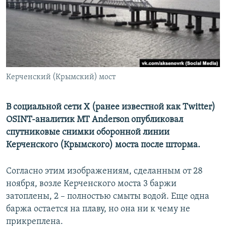
ПРИСОЕДИНЯЙТЕСЬ!
ПОБЕДИТЕЛЕЙ НЕ СУДЯТ?
КРЫМ.НЕПОКОРЕННЫЙ
ELIFBE
УКРАИНСКАЯ ПРОБЛЕМА КРЫМА
Все сайты RFE/RL
Керченский (Крымский) мост
В социальной сети X (ранее известной как Twitter)
OSINT-аналитик MT Anderson опубликовал
спутниковые снимки оборонной линии
Керченского (Крымского) моста после шторма.
Согласно этим изображениям, сделанным от 28
ноября, возле Керченского моста 3 баржи
затоплены, 2 – полностью смыты водой. Еще одна
баржа остается на плаву, но она ни к чему не
прикреплена.