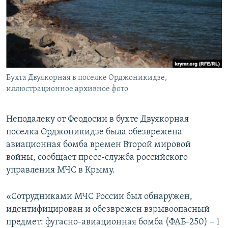
ПРИСОЕДИНЯЙТЕСЬ!
ПОБЕДИТЕЛЕЙ НЕ СУДЯТ?
КРЫМ.НЕПОКОРЕННЫЙ
ELIFBE
УКРАИНСКАЯ ПРОБЛЕМА КРЫМА
Все сайты RFE/RL
Бухта Двуякорная в поселке Орджоникидзе,
иллюстрационное архивное фото
Неподалеку от Феодосии в бухте Двуякорная
поселка Орджоникидзе была обезврежена
авиационная бомба времен Второй мировой
войны, сообщает пресс-служба российского
управления МЧС в Крыму.
«Сотрудниками МЧС России был обнаружен,
идентифицирован и обезврежен взрывоопасный
предмет: фугасно-авиационная бомба (ФАБ-250) – 1