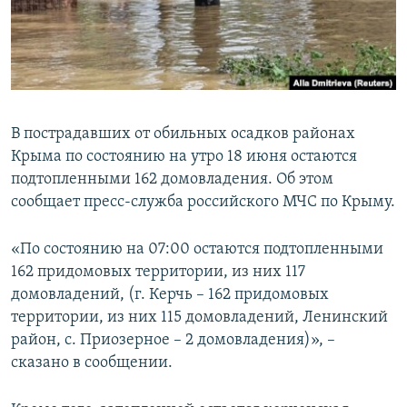
ПРИСОЕДИНЯЙТЕСЬ!
ПОБЕДИТЕЛЕЙ НЕ СУДЯТ?
КРЫМ.НЕПОКОРЕННЫЙ
ELIFBE
УКРАИНСКАЯ ПРОБЛЕМА КРЫМА
В пострадавших от обильных осадков районах
Все сайты RFE/RL
Крыма по состоянию на утро 18 июня остаются
подтопленными 162 домовладения. Об этом
сообщает пресс-служба российского МЧС по Крыму.
«По состоянию на 07:00 остаются подтопленными
162 придомовых территории, из них 117
домовладений, (г. Керчь – 162 придомовых
территории, из них 115 домовладений, Ленинский
район, с. Приозерное – 2 домовладения)», –
сказано в сообщении.