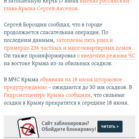
В затопленную Керчь 17 июня
выехал российский
глава Крыма Сергей Аксенов.
Сергей Бороздин
сообщал, что в городе
продолжается спасательная операция. По
последним данным,
затоплены пять улиц и
примерно 236 частных и многоквартирных домов.
Он также проинформировал
о введении режима ЧС
на востоке Крыма из-за обильных осадков.
В МЧС Крыма
объявили на 18 июня штормовое
предупреждение
– ожидаются до 30 мм осадков. В
Гидрометцентре Крыма сообщили
, что сильные
осадки в Крыму прекратятся к середине 18 июня.
Сайт заблокирован?
читать >
Обойдите блокировку!