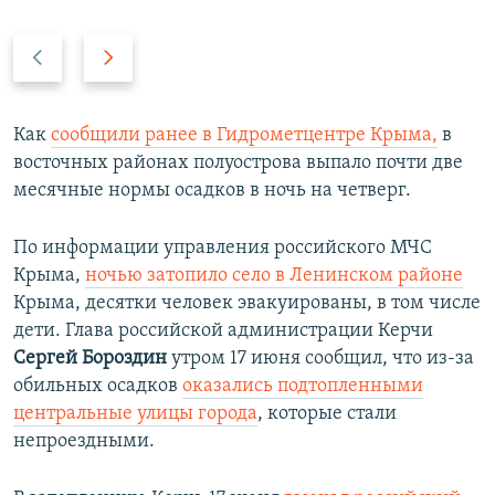
П
С
р
л
е
е
д
д
Как
сообщили ранее в Гидрометцентре Крыма,
в
ы
у
восточных районах полуострова выпало почти две
д
ю
месячные нормы осадков в ночь на четверг.
у
щ
щ
и
По информации управления российского МЧС
и
й
Крыма,
ночью затопило село в Ленинском районе
й
с
Крыма, десятки человек эвакуированы, в том числе
с
л
дети. Глава российской администрации Керчи
л
а
Сергей Бороздин
утром 17 июня сообщил, что из-за
а
й
обильных осадков
оказались подтопленными
й
д
центральные улицы города
, которые стали
д
непроездными.