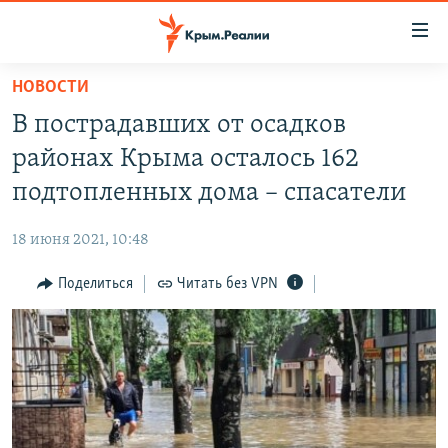
Доступность
ссылки
Вернуться
НОВОСТИ
к
НОВОСТИ
В пострадавших от осадков
основному
СПЕЦПРОЕКТЫ
содержанию
районах Крыма осталось 162
ВОДА
Вернутся
ГРУЗ 200
подтопленных дома – спасатели
к
ИСТОРИЯ
КАРТА ВОЕННЫХ ОБЪЕКТОВ КРЫМА
главной
18 июня 2021, 10:48
ЕЩЕ
11 ЛЕТ ОККУПАЦИИ КРЫМА. 11 ИСТОРИЙ СОПРОТИВЛЕНИЯ
навигации
Вернутся
Поделиться
Читать без VPN
РАДІО СВОБОДА
ИНТЕРАКТИВ
к
КАК ОБОЙТИ БЛОКИРОВКУ
ИНФОГРАФИКА
поиску
ТЕЛЕПРОЕКТ КРЫМ.РЕАЛИИ
Українською
СОВЕТЫ ПРАВОЗАЩИТНИКОВ
Qırımtatar
ПРОПАВШИЕ БЕЗ ВЕСТИ