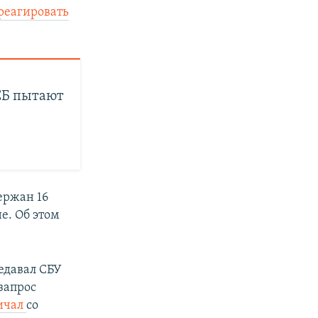
реагировать
СБ пытают
ержан 16
е. Об этом
редавал СБУ
запрос
ичал
со