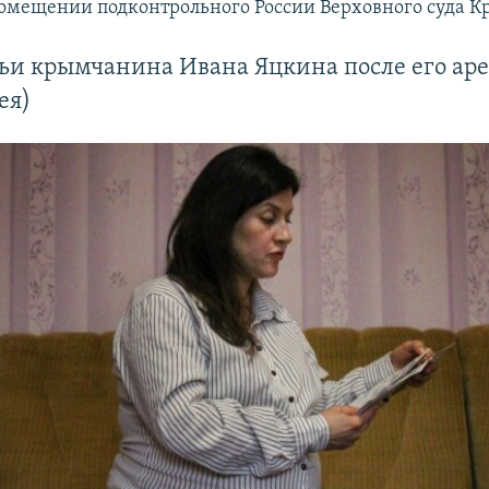
помещении подконтрольного России Верховного суда К
ьи крымчанина Ивана Яцкина после его аре
ея)