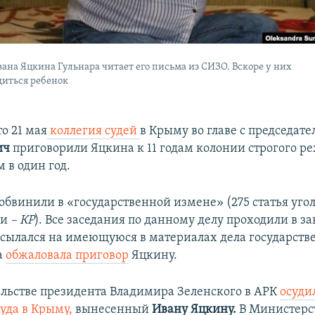
ана Яцкина Гульнара читает его письма из СИЗО. Вскоре у них
диться ребенок
о 21 мая
коллегия судей
в Крыму во главе с председат
ич
приговорили Яцкина к 11 годам колонии строгого р
 в один год.
бвинили в «государственной измене» (275 статья уго
ии
– КР
). Все заседания по данному делу проходили в з
ссылался на имеющуюся в материалах дела государств
а
обжаловала приговор
Яцкину.
ельстве президента Владимира Зеленского в АРК
осуди
уда в Крыму,
вынесенный
Ивану Яцкину.
В Министерс