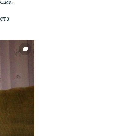
рыма.
ста