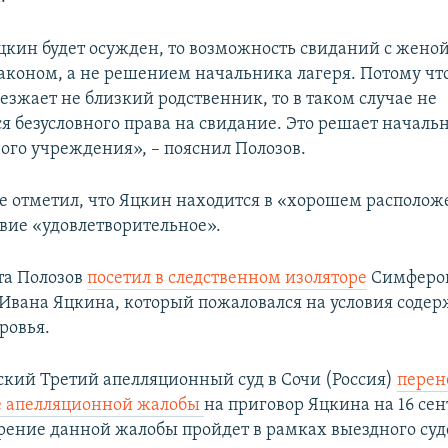
цкин будет осужден, то возможность свиданий с женой
аконом, а не решением начальника лагеря. Потому что
езжает не близкий родственник, то в таком случае не
ся безусловного права на свидание. Это решает началь
ого учреждения», – пояснил Полозов.
е отметил, что Яцкин находится в «хорошем располож
твие «удовлетворительное».
ста Полозов
посетил в следственном изоляторе
Симферо
Ивана Яцкина, который пожаловался на условия содер
ровья.
ский Третий апелляционный суд в Сочи (Россия)
перен
е апелляционной жалобы
на приговор Яцкина на 16 сен
трение данной жалобы пройдет в рамках выездного суд