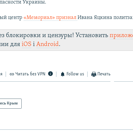
пасности Украины.
ый центр
«Мемориал» признал
Ивана Яцкина политз
ез блокировки и цензуры! Установить
прилож
лии для
iOS
і
Android
.
ся
Читать без VPN
Follow us
Печать
есь Крым