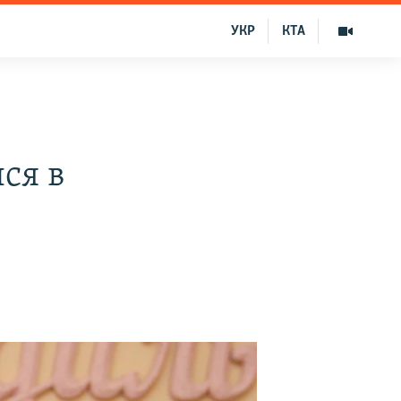
УКР
КТА
ся в