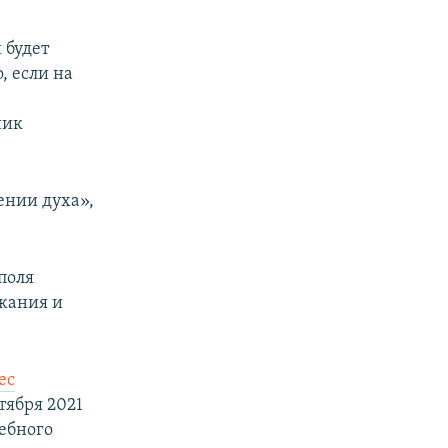
 будет
, если на
ник
ении духа»,
поля
жания и
ес
тября 2021
ебного