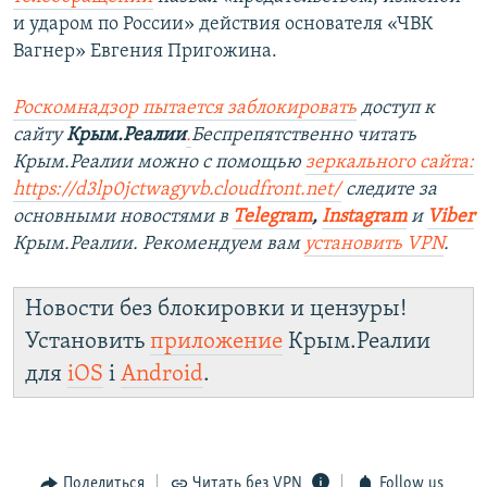
и ударом по России» действия основателя «ЧВК
Вагнер» Евгения Пригожина.
Роскомнадзор пытается заблокировать
доступ к
сайту
Крым.Реалии
.
Беспрепятственно читать
Крым.Реалии можно с помощью
зеркального сайта:
https://d3lp0jctwagyvb.cloudfront.net/
следите за
основными новостями в
Telegram
,
Instagram
и
Viber
Крым.Реалии. Рекомендуем вам
установить VPN
.
Новости без блокировки и цензуры!
Установить
приложение
Крым.Реалии
для
iOS
і
Android
.
Поделиться
Читать без VPN
Follow us