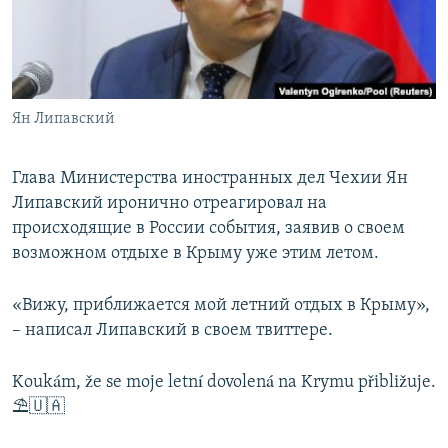
ПРИСОЕДИНЯЙТЕСЬ!
ПОБЕДИТЕЛЕЙ НЕ СУДЯТ?
КРЫМ.НЕПОКОРЕННЫЙ
ELIFBE
Ян Липавский
УКРАИНСКАЯ ПРОБЛЕМА КРЫМА
Все сайты RFE/RL
Глава Министерства иностранных дел Чехии Ян
Липавский иронично отреагировал на
происходящие в России события, заявив о своем
возможном отдыхе в Крыму уже этим летом.
«Вижу, приближается мой летний отдых в Крыму»,
– написал Липавский в своем твиттере.
Koukám, že se moje letní dovolená na Krymu přibližuje.
⛱️🇺🇦