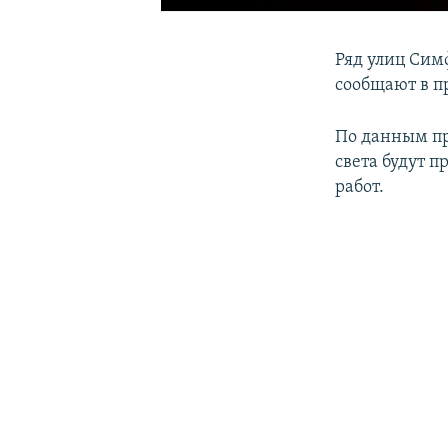
Ряд улиц Сим
сообщают в п
По данным п
света будут п
работ.