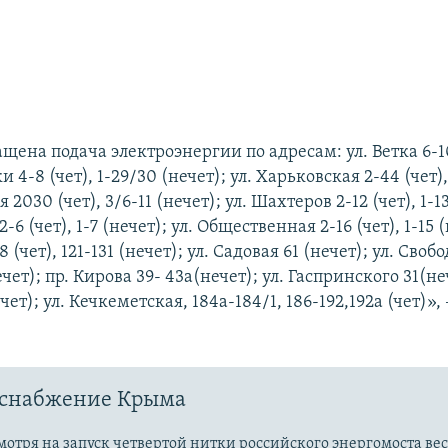
щена подача электроэнергии по адресам: ул. Ветка 6-10 
4-8 (чет), 1-29/30 (нечет); ул. Харьковская 2-44 (чет), 
2030 (чет), 3/6-11 (нечет); ул. Шахтеров 2-12 (чет), 1-13
6 (чет), 1-7 (нечет); ул. Общественная 2-16 (чет), 1-15 (
 (чет), 121-131 (нечет); ул. Садовая 61 (нечет); ул. Своб
нечет); пр. Кирова 39- 43а(нечет); ул. Гаспринского 31(неч
ет); ул. Кечкеметская, 184а-184/1, 186-192,192а (чет)», 
оснабжение Крыма
мотря на запуск четвертой нитки российского энергомоста ве