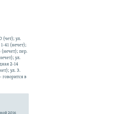
(чет); ул.
1-41 (нечет);
 (нечет); пер.
нечет); ул.
одная 2-14
ет); ул. З.
– говорится в
сной 2016