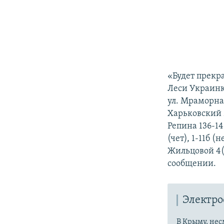
«Будет прекра
Леси Украинки 
ул. Мраморная 
Харьковский 2-
Репина 136-148
(чет), 1-11б (
Жильцовой 4(ч
сообщении.
Электр
В Крыму, нес