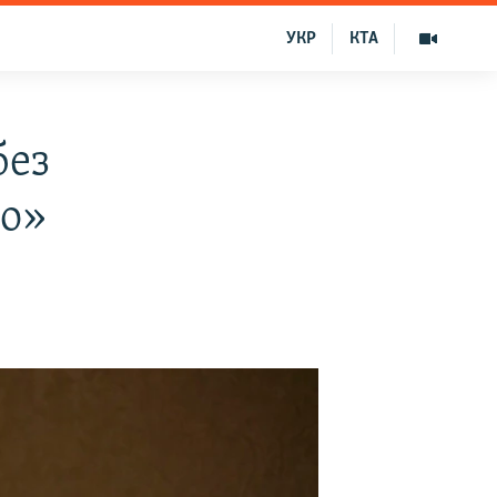
УКР
КТА
без
го»