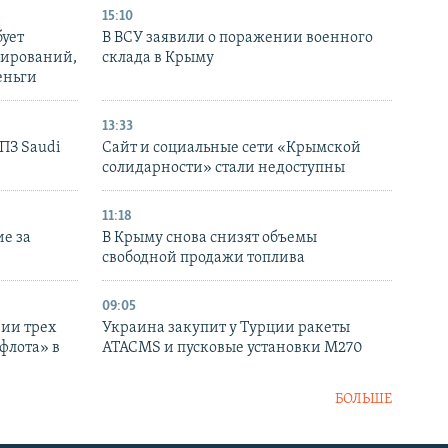
15:10
бует
В ВСУ заявили о поражении военного
нирований,
склада в Крыму
еньги
13:33
НПЗ Saudi
Сайт и социальные сети «Крымской
солидарности» стали недоступны
11:18
е за
В Крыму снова снизят объемы
свободной продажи топлива
09:05
нии трех
Украина закупит у Турции ракеты
флота» в
ATACMS и пусковые установки M270
БОЛЬШЕ