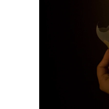
ПОБЕДИТЕЛЕЙ НЕ СУДЯТ?
КРЫМ.НЕПОКОРЕННЫЙ
ELIFBE
УКРАИНСКАЯ ПРОБЛЕМА КРЫМА