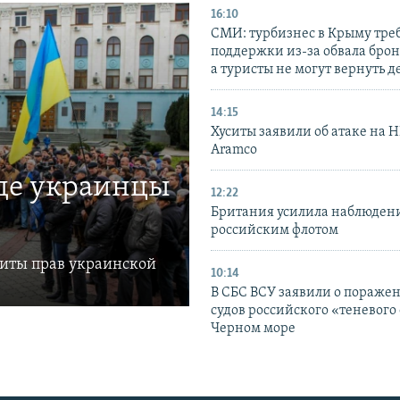
16:10
СМИ: турбизнес в Крыму тре
поддержки из-за обвала бро
а туристы не могут вернуть д
14:15
Хуситы заявили об атаке на 
Aramco
где украинцы
12:22
Британия усилила наблюдени
российским флотом
щиты прав украинской
10:14
В СБС ВСУ заявили о пораже
судов российского «теневого 
Черном море