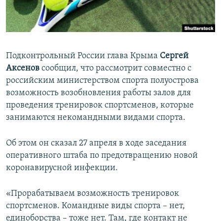
ПРИСОЕДИНЯЙТЕСЬ!
ПОБЕДИТЕЛЕЙ НЕ СУДЯТ?
КРЫМ.НЕПОКОРЕННЫЙ
ELIFBE
Подконтрольный России глава Крыма
Сергей
УКРАИНСКАЯ ПРОБЛЕМА КРЫМА
Аксенов
сообщил, что рассмотрит совместно с
Все сайты RFE/RL
российским министерством спорта полуострова
возможность возобновления работы залов для
проведения тренировок спортсменов, которые
занимаются некомандными видами спорта.
Об этом он сказал 27 апреля в ходе заседания
оперативного штаба по предотвращению новой
коронавирусной инфекции.
«Прорабатываем возможность тренировок
спортсменов. Командные виды спорта – нет,
единоборства – тоже нет. Там, где контакт не