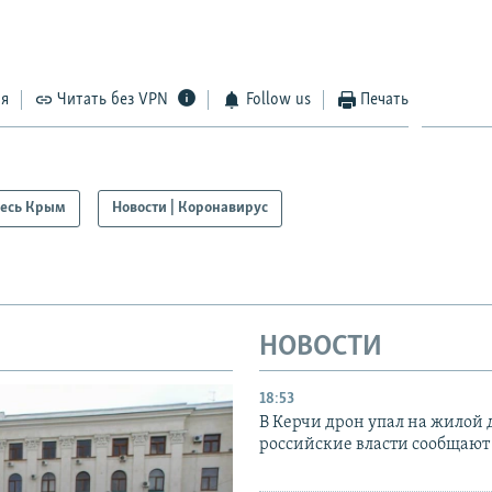
ся
Читать без VPN
Follow us
Печать
есь Крым
Новости | Коронавирус
НОВОСТИ
18:53
В Керчи дрон упал на жилой 
российские власти сообщают