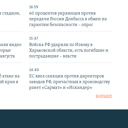
16:59
н стадион,
60 процентов украинцев против
передачи России Донбасса в обмен на
гарантии безопасности – опрос
15:47
вали видео
Войска РФ ударили по Изюму в
торые
Харьковской области, есть погибшие и
 августа
пострадавшие – власти
14:40
 атаке на
ЕС ввел санкции против директоров
й кран в
заводов РФ, причастных к производству
ракет «Сармат» и «Искандер»
БОЛЬШЕ