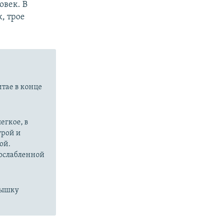
овек. В
, трое
итае в конце
егкое, в
урой и
ой.
 ослабленной
пышку