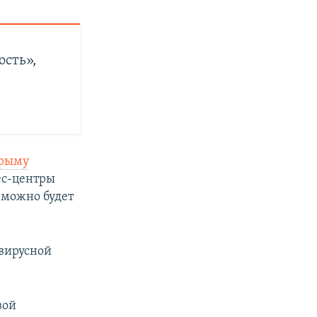
ость»,
Крыму
ес-центры
а можно будет
авирусной
вой