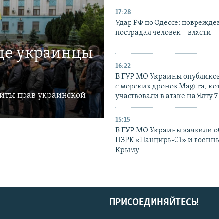
17:28
Удар РФ по Одессе: поврежде
пострадал человек – власти
где украинцы
16:22
В ГУР МО Украины опублико
с морских дронов Magura, ко
щиты прав украинской
участвовали в атаке на Ялту 7
15:15
В ГУР МО Украины заявили об
ПЗРК «Панцирь-С1» и военны
Крыму
ПРИСОЕДИНЯЙТЕСЬ!