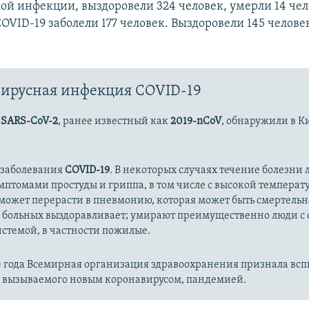
ой инфекции, выздоровели 324 человек, умерли 14 чел
OVID-19 заболели 177 человек. Выздоровели 145 человек
ирусная инфекция COVID-19
с
SARS-CoV-2
, ранее известный как
2019-nCoV
, обнаружили в К
 заболевания
COVID-19
. В некоторых случаях течение болезни л
имптомами простуды и гриппа, в том числе с высокой температ
может перерасти в пневмонию, которая может быть смертельн
 больных выздоравливает; умирают преимущественно люди с
стемой, в частности пожилые.
20 года Всемирная организация здравоохранения признала вс
, вызываемого новым коронавирусом, пандемией.