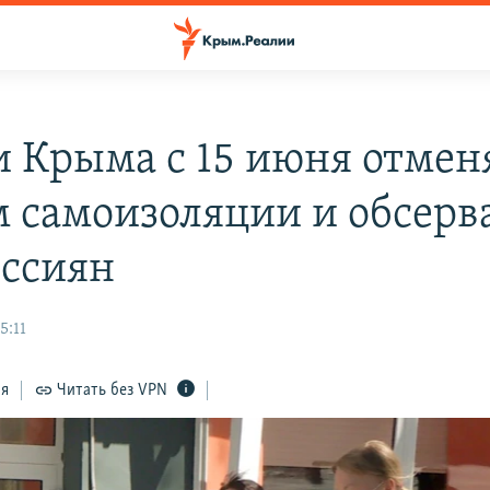
и Крыма с 15 июня отмен
 самоизоляции и обсер
оссиян
5:11
ся
Читать без VPN