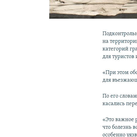
Подконтроль
на территори
категорий гр
для туристов 
«При этом об
для въезжающ
По его слова
касались пер
«Это важное 
что болезнь 
особенно уяз