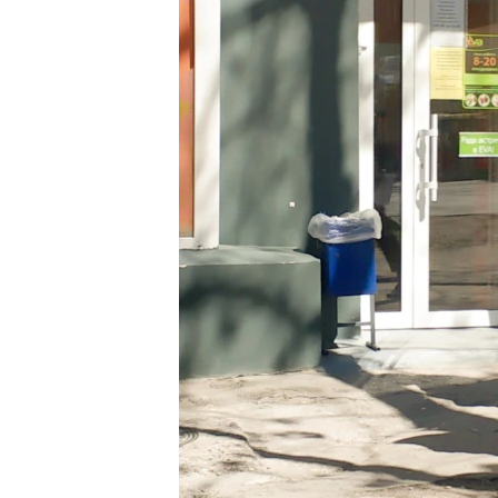
ПОБЕДИТЕЛЕЙ НЕ СУДЯТ?
КРЫМ.НЕПОКОРЕННЫЙ
ELIFBE
УКРАИНСКАЯ ПРОБЛЕМА КРЫМА