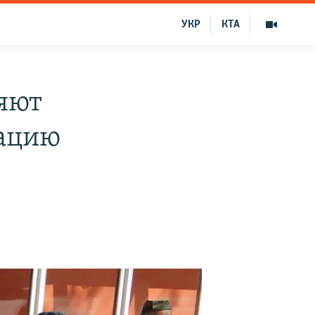
УКР
КТА
яют
вацию