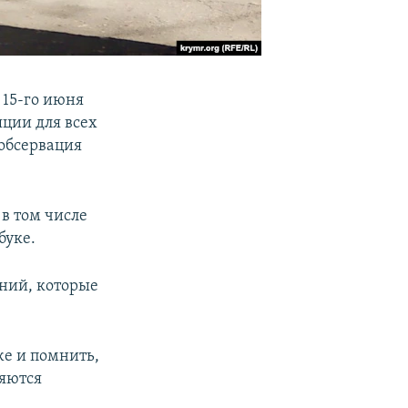
 15-го июня
ции для всех
 обсервация
в том числе
буке.
ений, которые
же и помнить,
ляются