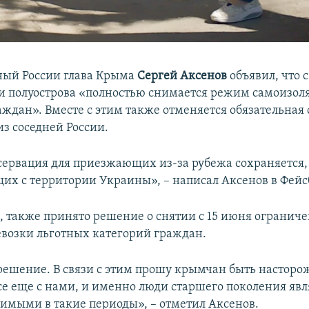
ный России глава Крыма
Сергей Аксенов
объявил, что с
и полуострова «полностью снимается режим самоизоля
аждан». Вместе с этим также отменяется обязательная
из соседней России.
сервация для приезжающих из-за рубежа сохраняется, 
их с территории Украины», – написал Аксенов в Фейс
м, также принято решение о снятии с 15 июня огранич
евозки льготных категорий граждан.
решение. В связи с этим прошу крымчан быть насторо
все еще с нами, и именно люди старшего поколения яв
вимыми в такие периоды», – отметил Аксенов.