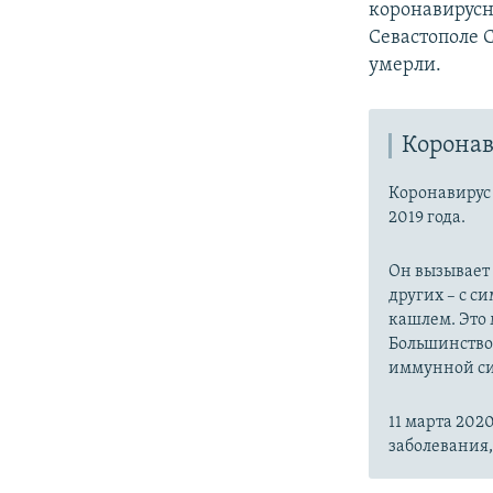
коронавирусн
Севастополе C
умерли.
Коронав
Коронавиру
2019 года.
Он вызывает
других – с с
кашлем. Это 
Большинство
иммунной си
11 марта 20
заболевания