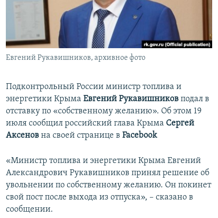
ПРИСОЕДИНЯЙТЕСЬ!
ПОБЕДИТЕЛЕЙ НЕ СУДЯТ?
КРЫМ.НЕПОКОРЕННЫЙ
ELIFBE
Евгений Рукавишников, архивное фото
УКРАИНСКАЯ ПРОБЛЕМА КРЫМА
Все сайты RFE/RL
Подконтрольный России министр топлива и
энергетики Крыма
Евгений Рукавишников
подал в
отставку по «собственному желанию». Об этом 19
июля сообщил российский глава Крыма
Сергей
Аксенов
на своей странице в
Facebook
«Министр топлива и энергетики Крыма Евгений
Александрович Рукавишников принял решение об
увольнении по собственному желанию. Он покинет
свой пост после выхода из отпуска», – сказано в
сообщении.