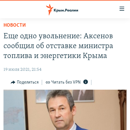
Доступность
ссылки
Вернуться
НОВОСТИ
к
НОВОСТИ
Еще одно увольнение: Аксенов
основному
СПЕЦПРОЕКТЫ
содержанию
сообщил об отставке министра
ВОДА
Вернутся
ГРУЗ 200
топлива и энергетики Крыма
к
ИСТОРИЯ
КАРТА ВОЕННЫХ ОБЪЕКТОВ КРЫМА
главной
19 июля 2021, 21:54
ЕЩЕ
11 ЛЕТ ОККУПАЦИИ КРЫМА. 11 ИСТОРИЙ СОПРОТИВЛЕНИЯ
навигации
Вернутся
Поделиться
Читать без VPN
РАДІО СВОБОДА
ИНТЕРАКТИВ
к
КАК ОБОЙТИ БЛОКИРОВКУ
ИНФОГРАФИКА
поиску
ТЕЛЕПРОЕКТ КРЫМ.РЕАЛИИ
Українською
СОВЕТЫ ПРАВОЗАЩИТНИКОВ
Qırımtatar
ПРОПАВШИЕ БЕЗ ВЕСТИ