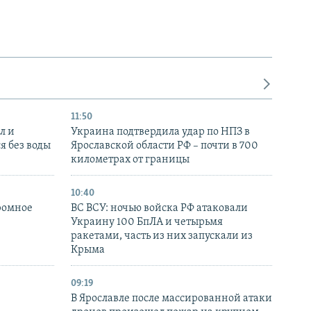
11:50
л и
Украина подтвердила удар по НПЗ в
я без воды
Ярославской области РФ – почти в 700
километрах от границы
10:40
ромное
ВС ВСУ: ночью войска РФ атаковали
Украину 100 БпЛА и четырьмя
ракетами, часть из них запускали из
Крыма
09:19
В Ярославле после массированной атаки