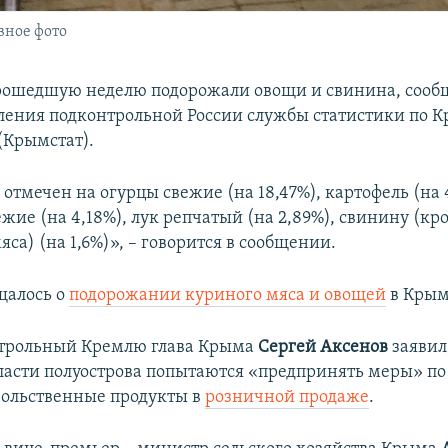
вное фото
рошедшую неделю подорожали овощи и свинина, сообщ
ления подконтрольной России службы статистики по 
(Крымстат).
 отмечен на огурцы свежие (на 18,47%), картофель (на 
жие (на 4,18%), лук репчатый (на 2,89%), свинину (кр
яса) (на 1,6%)», – говорится в сообщении.
щалось о
подорожании куриного мяса и овощей
в Крым
нтрольный Кремлю глава Крыма
Сергей Аксенов
заявил
ласти полуострова попытаются «предпринять меры» п
вольственные продукты в
розничной продаже
.