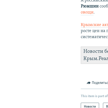
А российский
Рюмшин
соо
овощи
.
Крымские ак
росте цен на 
систематиче
Новости б
Крым.Реа
Поделить
This item is part of
Новости
В