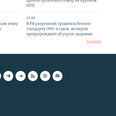
дронов произошел пожар на крупном
НПЗ
23:00
али атаку
В РФ разрешили продавать бензин
ы
стандарта 1990-х годов: эксперты
предупреждают об угрозе здоровью
БОЛЬШЕ