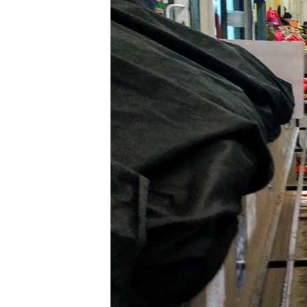
ПОБЕДИТЕЛЕЙ НЕ СУДЯТ?
КРЫМ.НЕПОКОРЕННЫЙ
ELIFBE
УКРАИНСКАЯ ПРОБЛЕМА КРЫМА