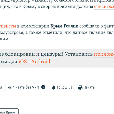
 вице-премьер – министр сельского хозяйства Крыма
бщил, что
в Крыму в скором времени должны
снизитьс
тивисты
в комментарии
Крым.Реалии
сообщали о фак
полуострове, а также отметили, что данное явление явл
ским.
ез блокировки и цензуры! Установить
прилож
лии для
iOS
і
Android
.
ся
Читать без VPN
Follow us
Печать
есь Крым