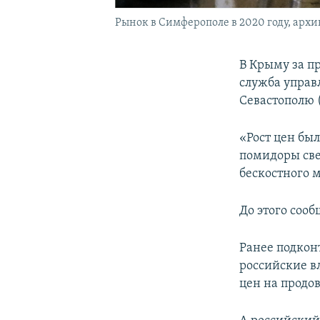
Рынок в Симферополе в 2020 году, архи
В Крыму за п
служба управ
Севастополю 
«Рост цен был
помидоры све
бескостного м
До этого сооб
Ранее подко
российские в
цен на продо