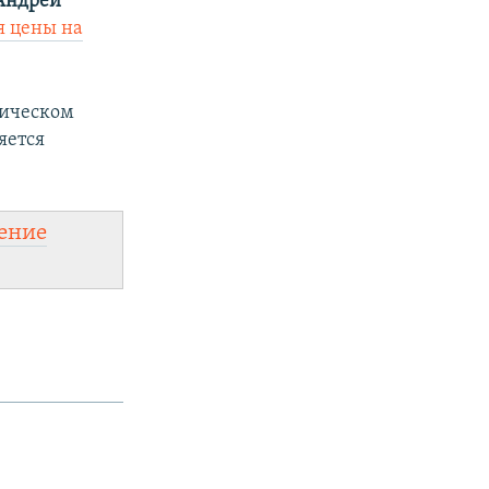
Андрей
я цены на
тическом
яется
ение