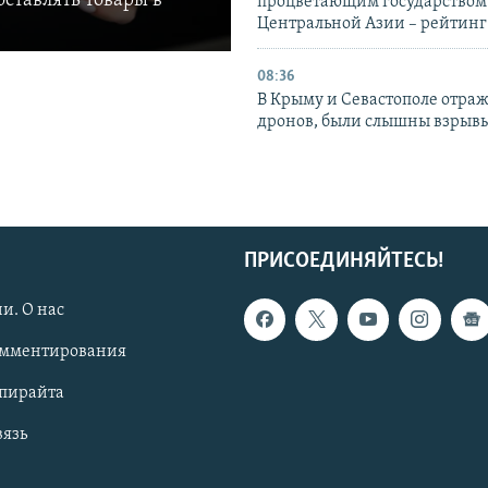
ставлять товары в
процветающим государством
Центральной Азии – рейтинг
08:36
В Крыму и Севастополе отраж
дронов, были слышны взрыв
ПРИСОЕДИНЯЙТЕСЬ!
и. О нас
омментирования
опирайта
вязь