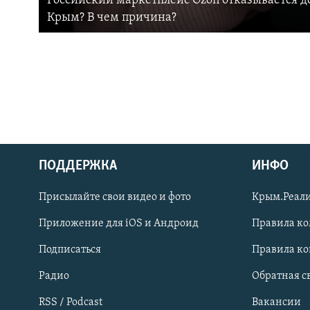
Российский маркетплейс Ozon отказывается до
Крым? В чем причина?
ПОДДЕРЖКА
ИНФО
Українською
Присылайте свои видео и фото
Крым.Реали
Qırımtatar
Приложение для iOS и Андроид
Правила к
Подписаться
Правила к
ПРИСОЕДИНЯЙТЕСЬ!
Радио
Обратная с
RSS / Podcast
Вакансии