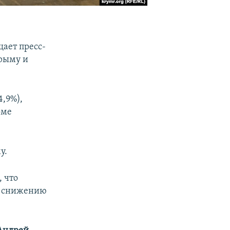
ает пресс-
Крыму и
4,9%),
оме
у.
, что
о снижению