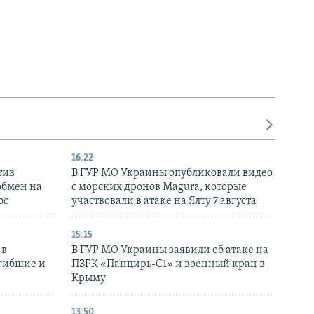
16:22
тив
В ГУР МО Украины опубликовали видео
обмен на
с морских дронов Magura, которые
ос
участвовали в атаке на Ялту 7 августа
15:15
 в
В ГУР МО Украины заявили об атаке на
огибшие и
ПЗРК «Панцирь-С1» и военный кран в
Крыму
13:50