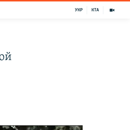
УКР
КТА
ой