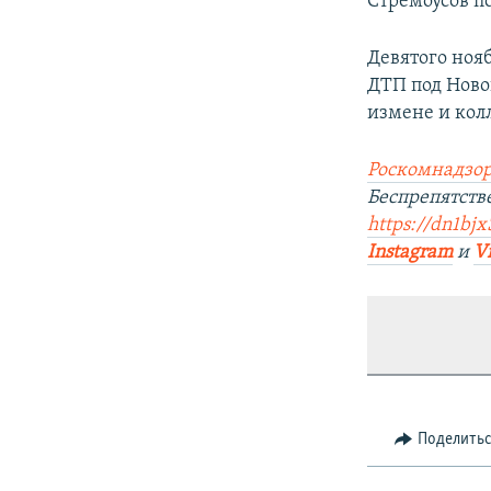
Стремоусов п
Девятого ноя
ДТП под Ново
измене и кол
Роскомнадзор
Беспрепятст
https://dn1bjx
Instagram
и
V
Поделить