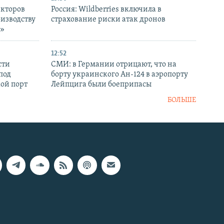
екторов
Россия: Wildberries включила в
оизводству
страхование риски атак дронов
р»
12:52
сти
СМИ: в Германии отрицают, что на
под
борту украинского Ан-124 в аэропорту
кой порт
Лейпцига были боеприпасы
БОЛЬШЕ