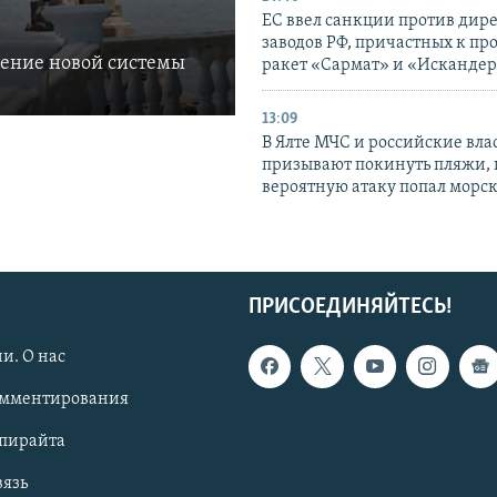
ЕС ввел санкции против дир
заводов РФ, причастных к пр
ление новой системы
ракет «Сармат» и «Исканде
13:09
В Ялте МЧС и российские вла
призывают покинуть пляжи, 
вероятную атаку попал морс
ПРИСОЕДИНЯЙТЕСЬ!
и. О нас
омментирования
опирайта
вязь