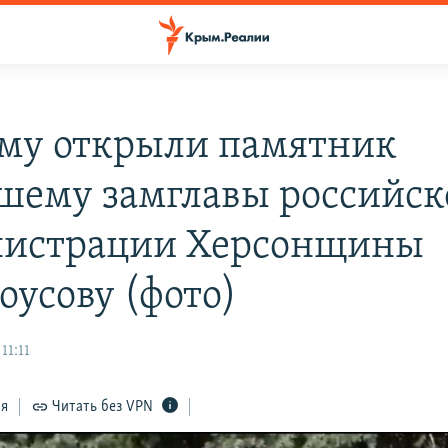
му открыли памятник
шему замглавы российск
истрации Херсонщины
оусову (фото)
11:11
ся
Читать без VPN