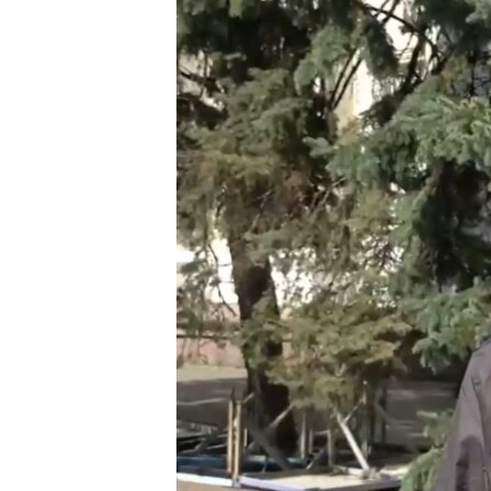
ПОБЕДИТЕЛЕЙ НЕ СУДЯТ?
КРЫМ.НЕПОКОРЕННЫЙ
ELIFBE
УКРАИНСКАЯ ПРОБЛЕМА КРЫМА