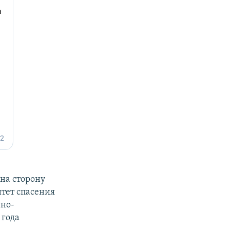
на сторону
итет спасения
нно-
 года