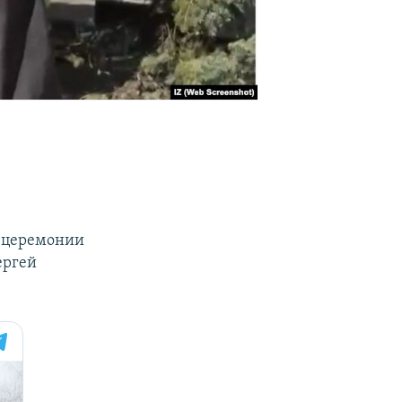
в церемонии
ергей