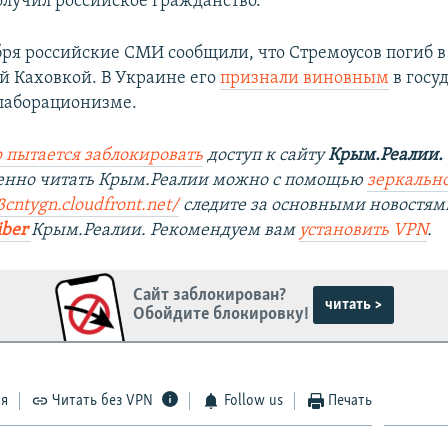
олучил российское гражданство.
бря российские СМИ сообщили, что Стремоусов погиб в
й Каховкой. В Украине его
признали виновным
в госу
лаборационизме.
 пытается заблокировать
доступ к сайту
Крым.Реалии.
венно читать Крым.Реалии можно с помощью
зеркально
3cntygn.cloudfront.net/
следите за основными новостям
iber
Крым.Реалии. Рекомендуем вам
установить VPN
.
Сайт заблокирован?
читать >
Обойдите блокировку!
ся
Читать без VPN
Follow us
Печать