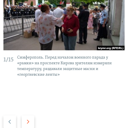
Симферополь. Перед началом военного парада у
1/15
«рамки» на проспекте Кирова зрителям измеряли
температуру, раздавали защитные маски и
«георгиевские ленты»
П
С
р
л