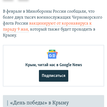
е
е
д
д
В феврале в Минобороны России сообщали, что
ы
у
более двух тысяч военнослужащих Черноморского
д
ю
флота России
вакцинируют от коронавируса к
у
щ
параду 9 мая,
который также будет проходить в
щ
и
Крыму.
и
й
й
с
с
л
л
а
а
й
Крым, читай нас в Google News
й
д
д
Подписаться
«День победы» в Крыму