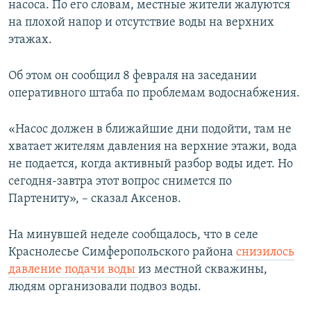
насоса. По его словам, местные жители жалуются
ПРИСОЕДИНЯЙТЕСЬ!
ПОБЕДИТЕЛЕЙ НЕ СУДЯТ?
на плохой напор и отсутствие воды на верхних
КРЫМ.НЕПОКОРЕННЫЙ
этажах.
ELIFBE
Об этом он сообщил 8 февраля на заседании
УКРАИНСКАЯ ПРОБЛЕМА КРЫМА
оперативного штаба по проблемам водоснабжения.
Все сайты RFE/RL
«Насос должен в ближайшие дни подойти, там не
хватает жителям давления на верхние этажи, вода
не подается, когда активный разбор воды идет. Но
сегодня-завтра этот вопрос снимется по
Партениту», – сказал Аксенов.
На минувшей неделе сообщалось, что в селе
Краснолесье Симферопольского района
снизилось
давление подачи воды
из местной скважины,
людям организовали подвоз воды.