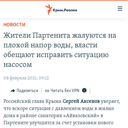
Доступность
ссылки
Вернуться
НОВОСТИ
к
НОВОСТИ
Жители Партенита жалуются на
основному
СПЕЦПРОЕКТЫ
содержанию
плохой напор воды, власти
ВОДА
Вернутся
ГРУЗ 200
обещают исправить ситуацию
к
ИСТОРИЯ
КАРТА ВОЕННЫХ ОБЪЕКТОВ КРЫМА
насосом
главной
ЕЩЕ
11 ЛЕТ ОККУПАЦИИ КРЫМА. 11 ИСТОРИЙ СОПРОТИВЛЕНИЯ
навигации
08 февраля 2021, 09:12
Вернутся
РАДІО СВОБОДА
ИНТЕРАКТИВ
к
Поделиться
Читать без VPN
КАК ОБОЙТИ БЛОКИРОВКУ
ИНФОГРАФИКА
поиску
Российский глава Крыма
Сергей Аксенов
уверяет,
ТЕЛЕПРОЕКТ КРЫМ.РЕАЛИИ
Українською
что вскоре ситуация с давлением воды в жилые
СОВЕТЫ ПРАВОЗАЩИТНИКОВ
дома в районе санатория «Айвазовский» в
Qırımtatar
Партените улучшится за счет установки нового
ПРОПАВШИЕ БЕЗ ВЕСТИ