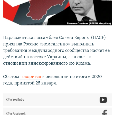
ПРИСОЕДИНЯЙТЕСЬ!
ПОБЕДИТЕЛЕЙ НЕ СУДЯТ?
КРЫМ.НЕПОКОРЕННЫЙ
ELIFBE
УКРАИНСКАЯ ПРОБЛЕМА КРЫМА
Парламентская ассамблея Совета Европы (ПАСЕ)
Все сайты RFE/RL
призвала Россию «немедленно» выполнить
требования международного сообщества насчет ее
действий на востоке Украины, а также – в
отношении аннексированного ею Крыма.
Об этом
говорится
в резолюции по итогам 2020
года, принятой 25 января.
КР в YouTube
КР в Facebook