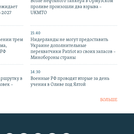
Возле нефтяного танкера в Ормузском
 ожидает
проливе произошли два взрыва –
-2027
UKMTO
15:40
рении трем
Нидерланды не могут предоставить
ма,
Украине дополнительные
 РФ
перехватчики Patriot из своих запасов –
Минобороны страны
14:30
аршрутку в
Военные РФ проводят вторые за день
овек –
учения в Оливе под Ялтой
БОЛЬШЕ