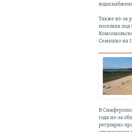
водоснабжен
Также из-за 
поселках под
Комсомольско
Семашко на 1
В Симферопол
года из-за о
регулярно пр