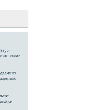
еверо-
ле аннексии
подземных
подземных
нькое
рымские