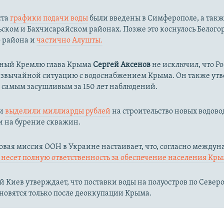
ста
графики подачи воды
были введены в Симферополе, а такж
ком и Бахчисарайском районах. Позже это коснулось Белого
о района и
частично Алушты.
ный Кремлю глава Крыма
Сергей Аксенов
не исключил, что Р
езвычайной ситуацию с водоснабжением Крыма. Он также утв
л самым засушливым за 150 лет наблюдений.​
ии
выделили миллиарды рублей
на строительство новых водово
и на бурение скважин.
вая миссия ООН в Украине настаивает, что, согласно между
несет полную ответственность за обеспечение населения Кры
 Киев утверждает, что поставки воды на полуостров по Севе
новятся только после деоккупации Крыма.