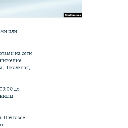
ями или
отами на сети
 снижение
а, Школьная,
09:00 до
женным
т. Почтовое
ат