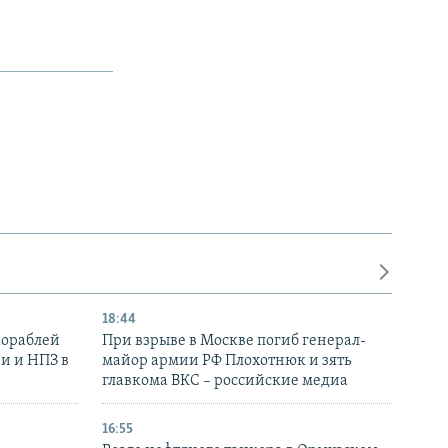
18:44
кораблей
При взрыве в Москве погиб генерал-
и и НПЗ в
майор армии РФ Плохотнюк и зять
главкома ВКС – российские медиа
16:55