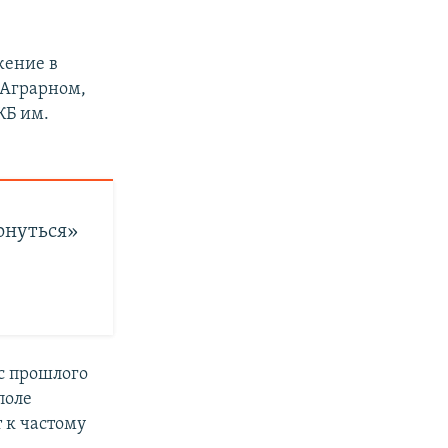
жение в
 Аграрном,
КБ им.
рнуться»
с прошлого
поле
 к частому