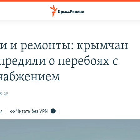
и и ремонты: крымчан
предили о перебоях с
набжением
8:25
ся
Читать без VPN