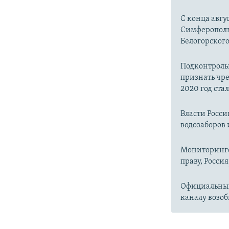
С конца авгу
Симферопольс
Белогорског
Подконтроль
признать чр
2020 год ста
Власти Росс
водозаборов 
Мониторинго
праву, Россия
Официальный
каналу возоб