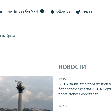
ся
Читать без VPN
Follow us
Печать
есь Крым
НОВОСТИ
19:15
В СБУ заявили о поражении 
береговой охраны ФСБ в Керч
российском Ярославле
17:40