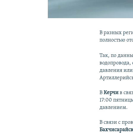
В разных рег
полностью от
Так, по данн
водопровода,
давления или
Артиллерийск
В
Керчи
в свя
17:00 пятниц
давлением.
В связи с про
Бахчисарайск