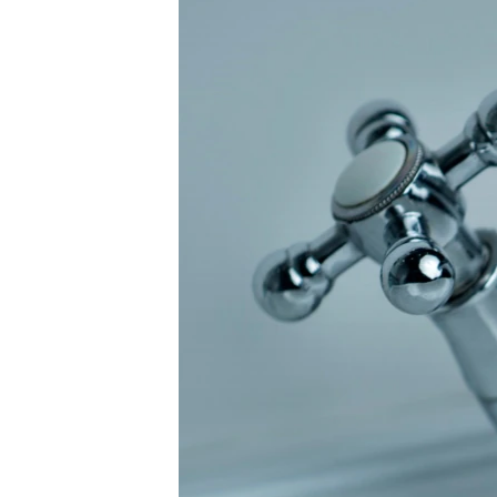
ПОБЕДИТЕЛЕЙ НЕ СУДЯТ?
КРЫМ.НЕПОКОРЕННЫЙ
ELIFBE
УКРАИНСКАЯ ПРОБЛЕМА КРЫМА