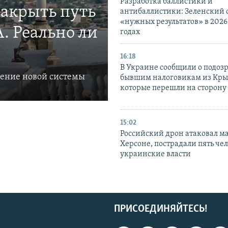
Разработка баллистики и
закрыть путь
антибаллистики: Зеленский
«нужных результатов» в 2026
. Реально ли
годах
16:18
В Украине сообщили о подоз
ление новой системы
бывшим налоговикам из Кры
которые перешли на сторону
15:02
Российский дрон атаковал м
Херсоне, пострадали пять чел
украинские власти
ПРИСОЕДИНЯЙТЕСЬ!