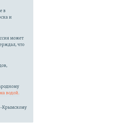
е в
рска и
оссия может
ерждал, что
дов,
народному
ма водой.
ро-Крымскому