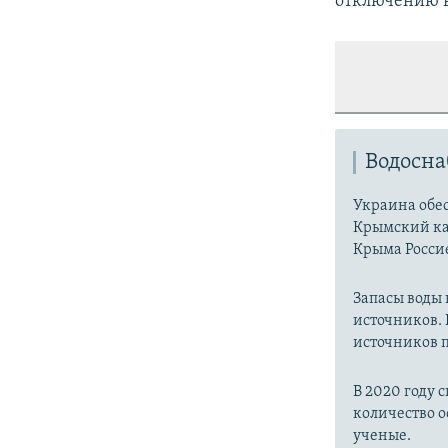
отключению в
Водосн
Украина обес
Крымский ка
Крыма Россие
Запасы воды
источников. 
источников п
В 2020 году 
количество о
ученые.