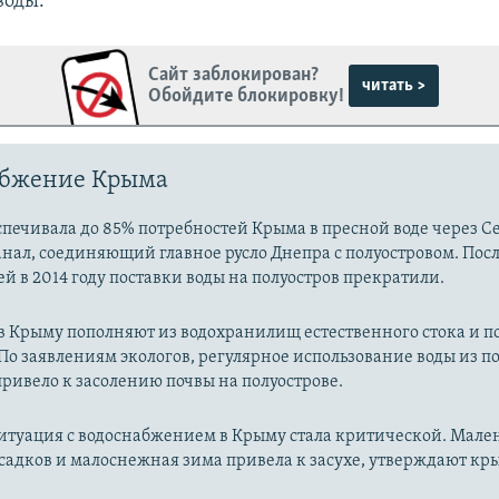
оды.​
Сайт заблокирован?
читать >
Обойдите блокировку!
абжение Крыма
печивала до 85% потребностей Крыма в пресной воде через С
нал, соединяющий главное русло Днепра с полуостровом. Пос
й в 2014 году поставки воды на полуостров прекратили.
 в Крыму пополняют из водохранилищ естественного стока и 
По заявлениям экологов, регулярное использование воды из 
ривело к засолению почвы на полуострове.
ситуация с водоснабжением в Крыму стала критической. Мале
садков и малоснежная зима привела к засухе, утверждают к