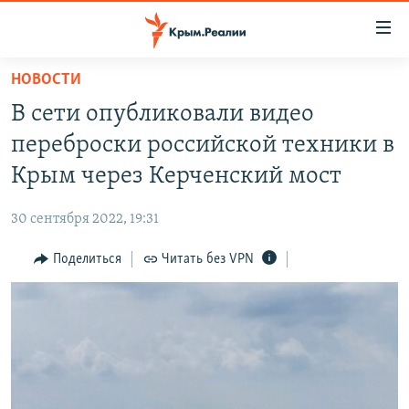
Доступность
ссылки
Вернуться
НОВОСТИ
к
НОВОСТИ
В сети опубликовали видео
основному
СПЕЦПРОЕКТЫ
содержанию
переброски российской техники в
ВОДА
Вернутся
ГРУЗ 200
Крым через Керченский мост
к
ИСТОРИЯ
КАРТА ВОЕННЫХ ОБЪЕКТОВ КРЫМА
главной
30 сентября 2022, 19:31
ЕЩЕ
11 ЛЕТ ОККУПАЦИИ КРЫМА. 11 ИСТОРИЙ СОПРОТИВЛЕНИЯ
навигации
Вернутся
Поделиться
Читать без VPN
РАДІО СВОБОДА
ИНТЕРАКТИВ
к
КАК ОБОЙТИ БЛОКИРОВКУ
ИНФОГРАФИКА
поиску
ТЕЛЕПРОЕКТ КРЫМ.РЕАЛИИ
Українською
СОВЕТЫ ПРАВОЗАЩИТНИКОВ
Qırımtatar
ПРОПАВШИЕ БЕЗ ВЕСТИ