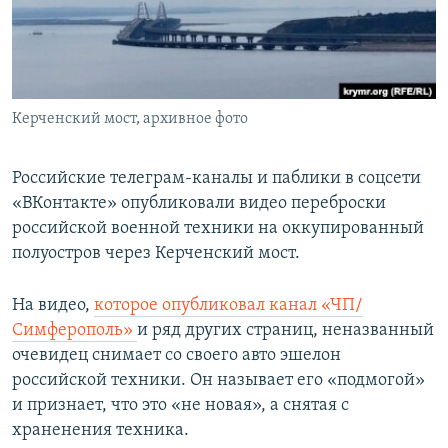
ПРИСОЕДИНЯЙТЕСЬ!
ПОБЕДИТЕЛЕЙ НЕ СУДЯТ?
КРЫМ.НЕПОКОРЕННЫЙ
ELIFBE
Керченский мост, архивное фото
УКРАИНСКАЯ ПРОБЛЕМА КРЫМА
Все сайты RFE/RL
Российские телеграм-каналы и паблики в соцсети
«ВКонтакте» опубликовали видео переброски
российской военной техники на оккупированный
полуостров через Керченский мост.
На видео,
которое опубликовал канал «ЧП/
Симферополь»
и ряд других страниц, неназванный
очевидец снимает со своего авто эшелон
российской техники. Он называет его «подмогой»
и признает, что это «не новая», а снятая с
храненения техника.