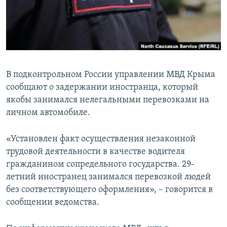
ПРИСОЕДИНЯЙТЕСЬ!
ПОБЕДИТЕЛЕЙ НЕ СУДЯТ?
КРЫМ.НЕПОКОРЕННЫЙ
ELIFBE
УКРАИНСКАЯ ПРОБЛЕМА КРЫМА
В подконтрольном России управлении МВД Крыма
Все сайты RFE/RL
сообщают о задержании иностранца, который
якобы занимался нелегальными перевозками на
личном автомобиле.
«Установлен факт осуществления незаконной
трудовой деятельности в качестве водителя
гражданином сопредельного государства. 29-
летний иностранец занимался перевозкой людей
без соответствующего оформления», – говорится в
сообщении ведомства.