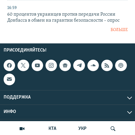
16:59
60 процентов украинцев против передачи России
Донбасса в обмен на гарантии безопасности – опрос
БОЛЬШЕ
ПРИСОЕДИНЯЙТЕСЬ!
ПОДДЕРЖКА
ИНФО
UTC+3
Copyright Крым.Реалии, 2026 | Все права защищены.
КТА
УКР