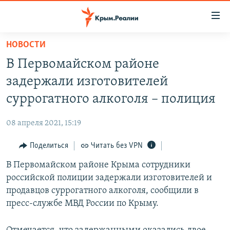
Доступность
ссылки
Вернуться
НОВОСТИ
к
НОВОСТИ
В Первомайском районе
основному
СПЕЦПРОЕКТЫ
содержанию
задержали изготовителей
ВОДА
Вернутся
ГРУЗ 200
суррогатного алкоголя – полиция
к
ИСТОРИЯ
КАРТА ВОЕННЫХ ОБЪЕКТОВ КРЫМА
главной
08 апреля 2021, 15:19
ЕЩЕ
11 ЛЕТ ОККУПАЦИИ КРЫМА. 11 ИСТОРИЙ СОПРОТИВЛЕНИЯ
навигации
Вернутся
Поделиться
Читать без VPN
РАДІО СВОБОДА
ИНТЕРАКТИВ
к
В Первомайском районе Крыма сотрудники
КАК ОБОЙТИ БЛОКИРОВКУ
ИНФОГРАФИКА
поиску
российской полиции задержали изготовителей и
ТЕЛЕПРОЕКТ КРЫМ.РЕАЛИИ
продавцов суррогатного алкоголя, сообщили в
Українською
пресс-службе МВД России по Крыму.
СОВЕТЫ ПРАВОЗАЩИТНИКОВ
Qırımtatar
ПРОПАВШИЕ БЕЗ ВЕСТИ