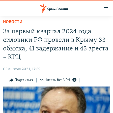
Доступность
ссылки
Вернуться
НОВОСТИ
к
НОВОСТИ
За первый квартал 2024 года
основному
СПЕЦПРОЕКТЫ
содержанию
силовики РФ провели в Крыму 33
ВОДА
Вернутся
ГРУЗ 200
обыска, 41 задержание и 43 ареста
к
ИСТОРИЯ
КАРТА ВОЕННЫХ ОБЪЕКТОВ КРЫМА
– КРЦ
главной
ЕЩЕ
11 ЛЕТ ОККУПАЦИИ КРЫМА. 11 ИСТОРИЙ СОПРОТИВЛЕНИЯ
навигации
05 апреля 2024, 17:59
Вернутся
РАДІО СВОБОДА
ИНТЕРАКТИВ
к
Поделиться
Читать без VPN
КАК ОБОЙТИ БЛОКИРОВКУ
ИНФОГРАФИКА
поиску
ТЕЛЕПРОЕКТ КРЫМ.РЕАЛИИ
Українською
СОВЕТЫ ПРАВОЗАЩИТНИКОВ
Qırımtatar
ПРОПАВШИЕ БЕЗ ВЕСТИ