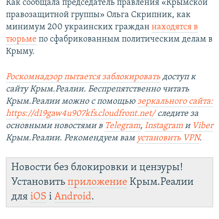
Как сообщала председатель правления «Крымской
правозащитной группы» Ольга Скрипник, как
минимум 200 украинских граждан
находятся в
тюрьме
по сфабрикованным политическим делам в
Крыму.
Роскомнадзор пытается заблокировать
доступ к
сайту Крым.Реалии. Беспрепятственно читать
Крым.Реалии можно с помощью
зеркального сайта:
https://d19gaw4u907kfs.cloudfront.net/
следите за
основными новостями в
Telegram
,
Instagram
и
Viber
Крым.Реалии. Рекомендуем вам
установить
VPN
.
Новости без блокировки и цензуры!
Установить
приложение
Крым.Реалии
для
iOS
і
Android
.