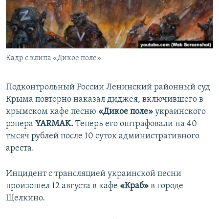
ПРИСОЕДИНЯЙТЕСЬ!
ПОБЕДИТЕЛЕЙ НЕ СУДЯТ?
КРЫМ.НЕПОКОРЕННЫЙ
ELIFBE
Кадр с клипа «Дикое поле»
УКРАИНСКАЯ ПРОБЛЕМА КРЫМА
Все сайты RFE/RL
Подконтрольный России Ленинский районный суд
Крыма повторно наказал диджея, включившего в
крымском кафе песню
«Дикое поле»
украинского
рэпера
YARMAK.
Теперь его оштрафовали на 40
тысяч рублей после 10 суток административного
ареста.
Инцидент с трансляцией украинской песни
произошел 12 августа в кафе
«Краб»
в городе
Щелкино.