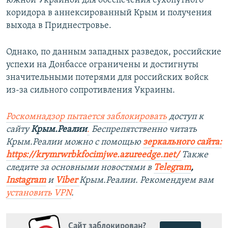
южной Украиной для обеспечения сухопутного
коридора в аннексированный Крым и получения
выхода в Приднестровье.
Однако, по данным западных разведок, российские
успехи на Донбассе ограничены и достигнуты
значительными потерями для российских войск
из-за сильного сопротивления Украины.
Роскомнадзор пытается заблокировать
доступ к
сайту
Крым.Реалии
.
Беспрепятственно читать
Крым.Реалии можно с помощью
зеркального сайта:
https://krymrwrbkfocimjwe.azureedge.net/
Также
следите за основными новостями в
Telegram
,
Instagram
и
Viber
Крым.Реалии. Рекомендуем вам
установить
VPN
.
Сайт заблокирован?