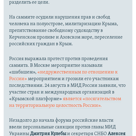
разделить ее цели.
На саммите осудили нарушения прав и свобод
человека на полуострове, милитаризацию Крыма,
препятствование свободному судоходству в
Керченском проливе и Азовском море, переселение
российских граждан в Крым.
Россия выражала протест против проведения
саммита. В Москве мероприятие называли
«шабашем»,
«недружественным по отношению к
России»
мероприятием и грозили его участникам
последствиями. 24 августа в МИД России заявили, что
участие стран и международных организаций в
«Крымской платформе»
является «посягательством
на территориальную целостность России».
Незадолго до начала форума российские власти
ввели персональные санкции против главы МИД
Украины
Дмитрия Кулебы
и секретаря СНБО
Алексея