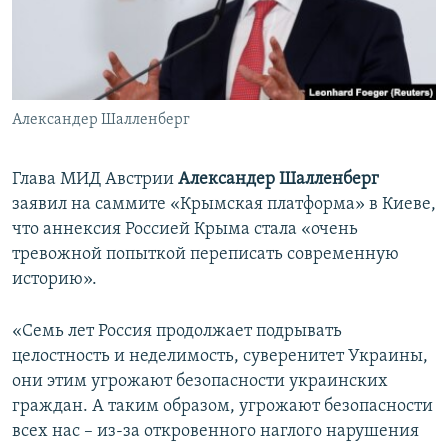
ПРИСОЕДИНЯЙТЕСЬ!
ПОБЕДИТЕЛЕЙ НЕ СУДЯТ?
КРЫМ.НЕПОКОРЕННЫЙ
ELIFBE
Александер Шалленберг
УКРАИНСКАЯ ПРОБЛЕМА КРЫМА
Все сайты RFE/RL
Глава МИД Австрии
Александер Шалленберг
заявил на саммите «Крымская платформа» в Киеве,
что аннексия Россией Крыма стала «очень
тревожной попыткой переписать современную
историю».
«Семь лет Россия продолжает подрывать
целостность и неделимость, суверенитет Украины,
они этим угрожают безопасности украинских
граждан. А таким образом, угрожают безопасности
всех нас – из-за откровенного наглого нарушения