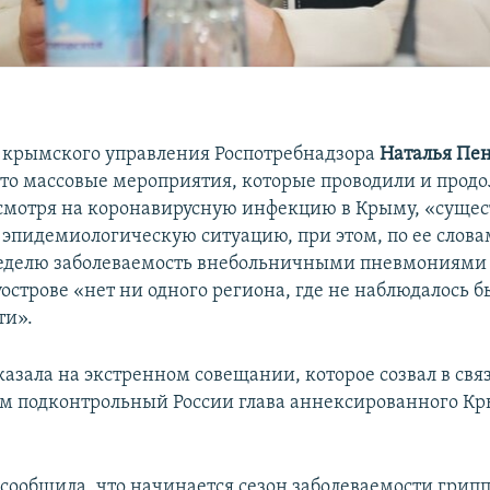
 крымского управления Роспотребнадзора
Наталья Пе
что массовые мероприятия, которые проводили и прод
смотря на коронавирусную инфекцию в Крыму, «сущес
 эпидемиологическую ситуацию, при этом, по ее словам
еделю заболеваемость внебольничными пневмониями 
уострове «нет ни одного региона, где не наблюдалось б
ти».
казала на экстренном совещании, которое созвал в связ
м подконтрольный России глава аннексированного К
 сообщила, что начинается сезон заболеваемости грип