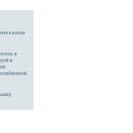
итае в конце
егкое, в
урой и
ой.
 ослабленной
пышку