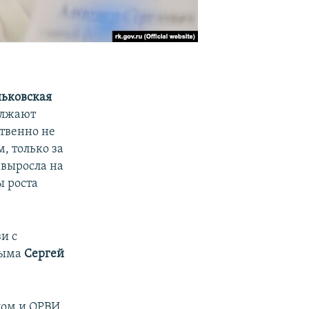
ньковская
олжают
твенно не
, только за
выросла на
ы роста
и с
рыма
Сергей
пом и ОРВИ,