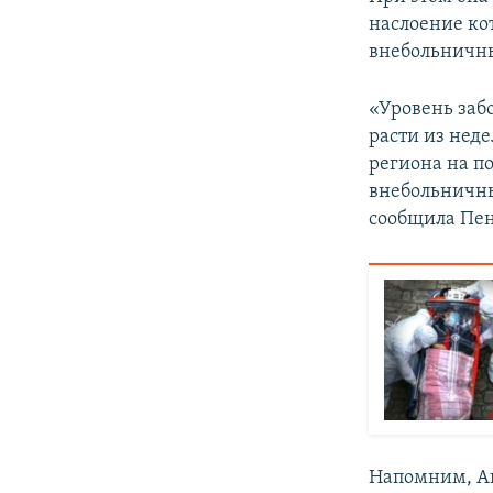
наслоение ко
внебольничны
«Уровень заб
расти из неде
региона на п
внебольничны
сообщила Пен
Напомним, А