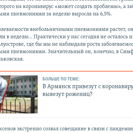
торого на коронавирус «может создать проблемы», а з
ми пневмониями за неделю выросла на 6,5%.
олеваемости внебольничными пневмониями растет, о
ли в неделю… Практически у нас сегодня не осталось н
олуострове, где бы мы не наблюдали роста заболеваемо
ми пневмониями. Значительный он, конечно, в Симф
ьковская.
БОЛЬШЕ ПО ТЕМЕ:
В Армянск привезут с коронавир
вывезут рожениц?
ксенов
экстренно созвал совещание в связи с пандеми