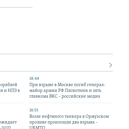
18:44
кораблей
При взрыве в Москве погиб генерал-
и и НПЗ в
майор армии РФ Плохотнюк и зять
главкома ВКС – российские медиа
16:55
Возле нефтяного танкера в Ормузском
 ожидает
проливе произошли два взрыва –
-2027
UKMTO