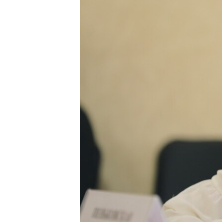
ПОБЕДИТЕЛЕЙ НЕ СУДЯТ?
КРЫМ.НЕПОКОРЕННЫЙ
ELIFBE
УКРАИНСКАЯ ПРОБЛЕМА КРЫМА