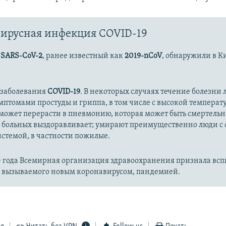
ирусная инфекция COVID-19
с
SARS-CoV-2
, ранее известный как
2019-nCoV
, обнаружили в К
 заболевания
COVID-19
. В некоторых случаях течение болезни л
имптомами простуды и гриппа, в том числе с высокой температ
может перерасти в пневмонию, которая может быть смертельн
 больных выздоравливает; умирают преимущественно люди с
стемой, в частности пожилые.
20 года Всемирная организация здравоохранения признала вс
, вызываемого новым коронавирусом, пандемией.