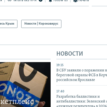
ся
Читать без VPN
Follow us
Печать
есь Крым
Новости | Коронавирус
НОВОСТИ
19:15
В СБУ заявили о поражении 
береговой охраны ФСБ в Керч
российском Ярославле
17:40
Разработка баллистики и
ркетплейс
антибаллистики: Зеленский
«нужных результатов» в 2026