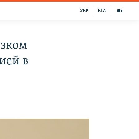
УКР
КТА
езком
ией в