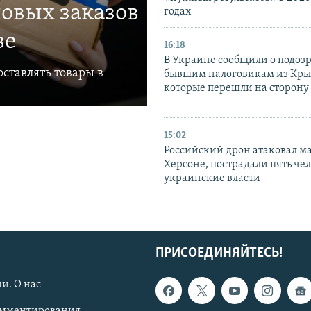
овых заказов
годах
ве
16:18
В Украине сообщили о подоз
ставлять товары в
бывшим налоговикам из Кры
которые перешли на сторону
15:02
Российский дрон атаковал м
Херсоне, пострадали пять чел
украинские власти
ПРИСОЕДИНЯЙТЕСЬ!
и. О нас