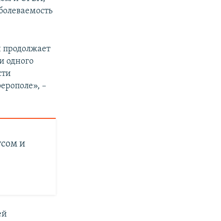
аболеваемость
н продолжает
и одного
сти
ерополе», –
усом и
ей