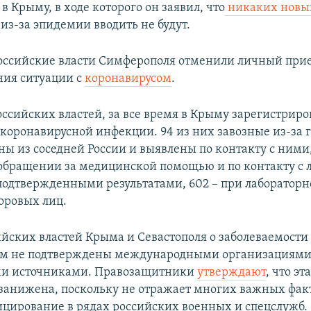
в Крыму, в ходе которого он заявил, что
никаких новых
й
из-за эпидемии вводить не будут.
оссийские власти Симферополя отменили личный при
ния ситуации с
коронавирусом
.
ссийских властей, за все время в Крыму зарегистриро
 коронавирусной инфекции. 94 из них завозные из-за 
ны из соседней России и выявлены по контакту с ними,
обращении за медицинской помощью и по контакту с 
подтвержденными результатами, 602 – при лаборатор
оровых лиц.
йских властей Крыма и Севастополя о заболеваемости
ом не подтверждены международными организациями
и источниками. Правозащитники
утверждают
, что эт
занижена, поскольку не отражает многих важных фак
цирование в рядах российских военных и спецслужб.