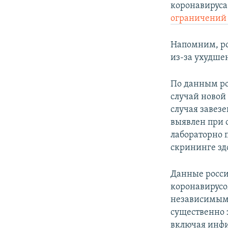
коронавируса 
ограничени
Напомним, р
из-за ухудше
По данным ро
случай новой
случая завезе
выявлен при 
лабораторно 
скрининге зд
Данные росси
коронавирус
независимым
существенно 
включая инфи