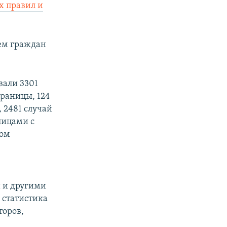
 правил и
ем граждан
вали 3301
границы, 124
 2481 случай
лицами с
ном
 и другими
а статистика
торов,