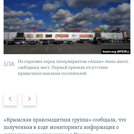
На парковке перед гипермаркетом «Ашан» очень много
1/16
свободных мест. Первый признак отсутствия
привычного наплыва посетителей
П
С
р
л
е
е
д
д
«Крымская правозащитная группа» сообщала, что
ы
у
полученная в ходе мониторинга информация о
д
ю