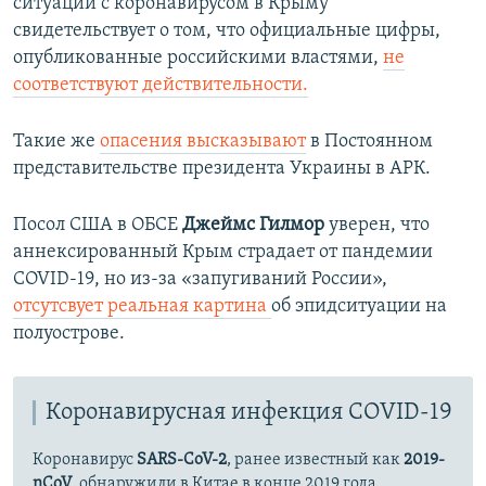
ситуации с коронавирусом в Крыму
у
щ
свидетельствует о том, что официальные цифры,
щ
и
опубликованные российскими властями,
не
и
й
соответствуют действительности.
й
с
с
л
Такие же
опасения высказывают
в Постоянном
л
а
представительстве президента Украины в АРК.
а
й
й
д
Посол США в ОБСЕ
Джеймс Гилмор
уверен, что
д
аннексированный Крым страдает от пандемии
COVID-19, но из-за «запугиваний России»,
отсутсвует реальная картина
об эпидситуации на
полуострове.
Коронавирусная инфекция COVID-19
Коронавирус
SARS-CoV-2
, ранее известный как
2019-
nCoV
, обнаружили в Китае в конце 2019 года.