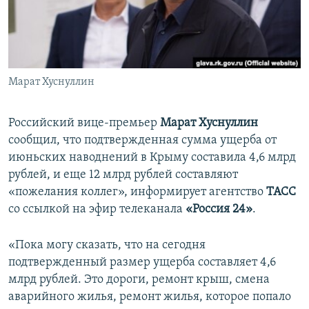
ПРИСОЕДИНЯЙТЕСЬ!
ПОБЕДИТЕЛЕЙ НЕ СУДЯТ?
КРЫМ.НЕПОКОРЕННЫЙ
ELIFBE
Марат Хуснуллин
УКРАИНСКАЯ ПРОБЛЕМА КРЫМА
Все сайты RFE/RL
Российский вице-премьер
Марат Хуснуллин
сообщил, что подтвержденная сумма ущерба от
июньских наводнений в Крыму составила 4,6 млрд
рублей, и еще 12 млрд рублей составляют
«пожелания коллег», информирует агентство
ТАСС
со ссылкой на эфир телеканала
«Россия 24»
.
«Пока могу сказать, что на сегодня
подтвержденный размер ущерба составляет 4,6
млрд рублей. Это дороги, ремонт крыш, смена
аварийного жилья, ремонт жилья, которое попало