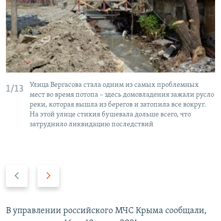
Улица Вергасова стала одним из самых проблемных
1/13
мест во время потопа – здесь домовладения зажали русло
реки, которая вышла из берегов и затопила все вокруг.
На этой улице стихия бушевала дольше всего, что
затруднило ликвидацию последствий
П
С
р
л
е
е
д
д
В управлении российского МЧС Крыма сообщали,
ы
у