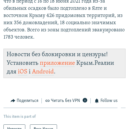
что в период с 16 по 18 июня 2021 года из-за
д
ю
обильных осадков было подтоплено в Ялте и
у
щ
восточном Крыму 426 придомовых территорий, из
щ
и
них 356 домовладений, 18 социально значимых
и
й
объектов. Всего из зоны подтоплений эвакуировано
й
с
1783 человек.
с
л
л
а
Новости без блокировки и цензуры!
а
й
Установить
приложение
Крым.Реалии
й
д
д
для
iOS
і
Android
.
Поделиться
Читать без VPN
Follow us
This item is part of