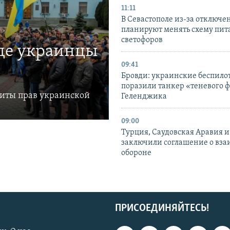
11:11
В Севастополе из-за отключе
планируют менять схему пит
светофоров
где украинцы
09:41
Бровди: украинские беспил
поразили танкер «теневого ф
щиты прав украинской
Геленджика
09:00
Турция, Саудовская Аравия 
заключили соглашение о вз
обороне
ПРИСОЕДИНЯЙТЕСЬ!