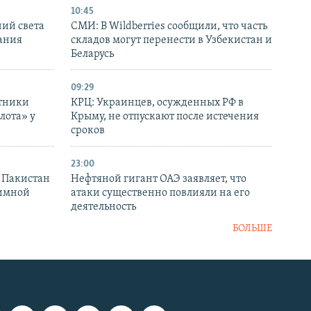
10:45
ний света
СМИ: В Wildberries сообщили, что часть
ания
складов могут перенести в Узбекистан и
Беларусь
09:29
отники
КРЦ: Украинцев, осужденных РФ в
лота» у
Крыму, не отпускают после истечения
сроков
23:00
и Пакистан
Нефтяной гигант ОАЭ заявляет, что
аимной
атаки существенно повлияли на его
деятельность
БОЛЬШЕ