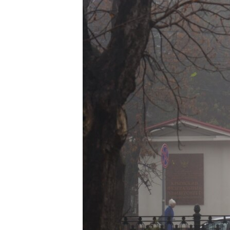
ПОБЕДИТЕЛЕЙ НЕ СУДЯТ?
КРЫМ.НЕПОКОРЕННЫЙ
ELIFBE
УКРАИНСКАЯ ПРОБЛЕМА КРЫМА