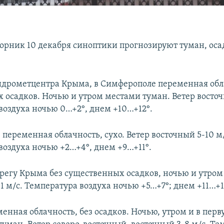
торник 10 декабря синоптики прогнозируют туман, оса
дрометцентра Крыма, в Симферополе переменная обла
 осадков. Ночью и утром местами туман. Ветер восточн
воздуха ночью 0…+2°, днем +10…+12°.
 переменная облачность, сухо. Ветер восточный 5-10 м
воздуха ночью +2…+4°, днем +9…+11°.
егу Крыма без существенных осадков, ночью и утром 
1 м/с. Температура воздуха ночью +5…+7°; днем +11…+1
енная облачность, без осадков. Ночью, утром и в пер