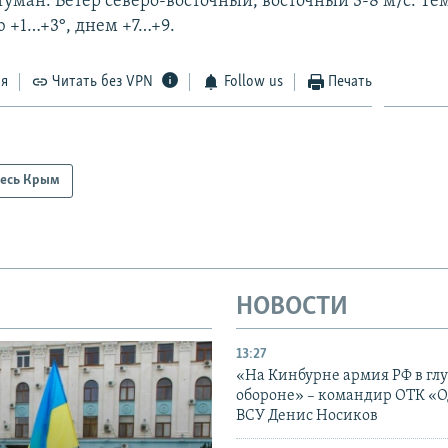
туман. Ветер северо-восточный, восточный 3-8 м/с. Те
ю +1…+3°, днем +7…+9.
ся
Читать без VPN
Follow us
Печать
есь Крым
НОВОСТИ
13:27
«На Кинбурне армия РФ в гл
обороне» – командир ОТК «О
ВСУ Денис Носиков