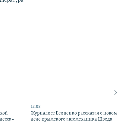
мпература
12:08
ухой
Журналист Есипенко рассказал о новом
десса»
деле крымского автомеханика Шведа