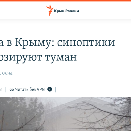
а в Крыму: синоптики
озируют туман
, 06:41
ся
Читать без VPN