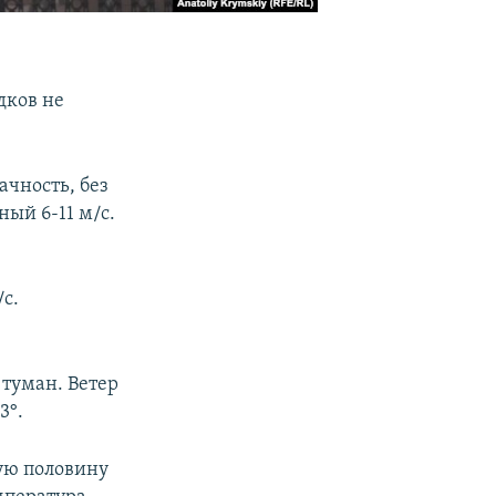
дков не
чность, без
ый 6-11 м/с.
/с.
туман. Ветер
3°.
вую половину