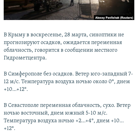
ПРИСОЕДИНЯЙТЕСЬ!
ПОБЕДИТЕЛЕЙ НЕ СУДЯТ?
КРЫМ.НЕПОКОРЕННЫЙ
ELIFBE
В Крыму в воскресенье, 28 марта, синоптики не
УКРАИНСКАЯ ПРОБЛЕМА КРЫМА
прогнозируют осадков, ожидается переменная
Все сайты RFE/RL
облачность, говорится в сообщении местного
Гидрометцентра.
В Симферополе без осадков. Ветер юго-западный 7-
12 м/с. Температура воздуха ночью около 0°, днем
+10…+12°.
В Севастополе переменная облачность, сухо. Ветер
ночью восточный, днем южный 5-10 м/с.
Температура воздуха ночью +2…+4°, днем +10…
+12°.