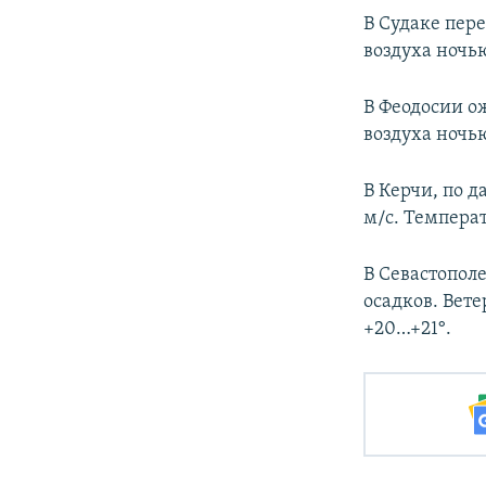
В Судаке пер
воздуха ночь
В Феодосии о
воздуха ночь
В Керчи, по 
м/с. Температ
В Севастопол
осадков. Вет
+20…+21°.