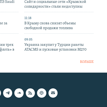
НПЗ Saudi
Сайт и социальные сети «Крымской
солидарности» стали недоступны
11:18
е за
В Крыму снова снизят объемы
свободной продажи топлива
09:05
нии трех
Украина закупит у Турции ракеты
флота» в
ATACMS и пусковые установки M270
БОЛЬШЕ