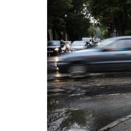
ПОБЕДИТЕЛЕЙ НЕ СУДЯТ?
КРЫМ.НЕПОКОРЕННЫЙ
ELIFBE
УКРАИНСКАЯ ПРОБЛЕМА КРЫМА