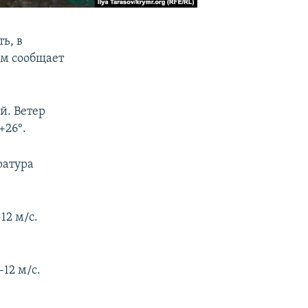
ь, в
ом сообщает
й. Ветер
+26°.
ратура
12 м/с.
12 м/с.