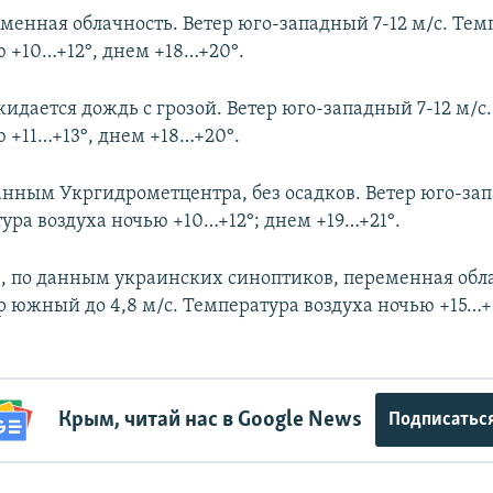
еменная облачность. Ветер юго-западный 7-12 м/с. Тем
ю +10…+12°, днем +18…+20°.
жидается дождь с грозой. Ветер юго-западный 7-12 м/с
ю +11…+13°, днем +18…+20°.
данным Укргидрометцентра, без осадков. Ветер юго-за
ура воздуха ночью +10…+12°; днем +19…+21°.
е, по данным украинских синоптиков, переменная обла
ер южный до 4,8 м/с. Температура воздуха ночью +15…+
Крым, читай нас в Google News
Подписатьс