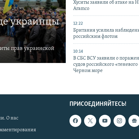
Хуситы заявили об атаке на 
Aramco
где украинцы
12:22
Британия усилила наблюдени
российским флотом
щиты прав украинской
10:14
В СБС ВСУ заявили о пораже
судов российского «теневого 
Черном море
ПРИСОЕДИНЯЙТЕСЬ!
и. О нас
омментирования