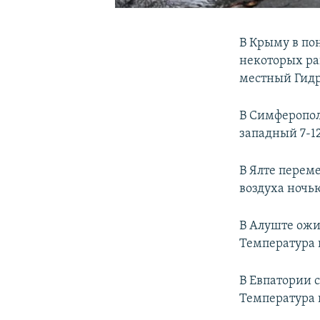
В Крыму в по
некоторых ра
местный Гид
В Симферопол
западный 7-12
В Ялте перем
воздуха ночь
В Алуште ожи
Температура 
В Евпатории 
Температура 