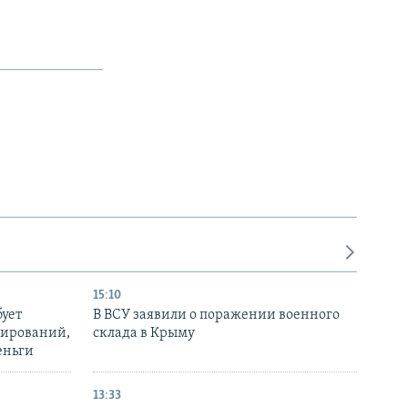
15:10
бует
В ВСУ заявили о поражении военного
нирований,
склада в Крыму
еньги
13:33