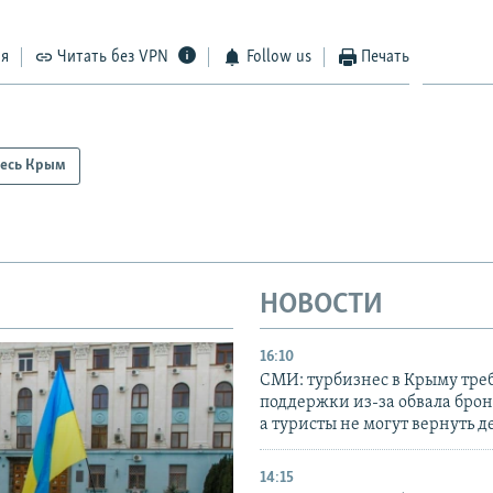
ся
Читать без VPN
Follow us
Печать
есь Крым
НОВОСТИ
16:10
СМИ: турбизнес в Крыму тре
поддержки из-за обвала бро
а туристы не могут вернуть д
14:15