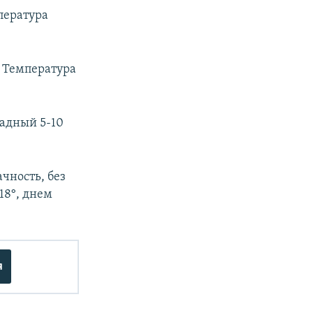
пература
. Температура
падный 5-10
чность, без
18°, днем
я