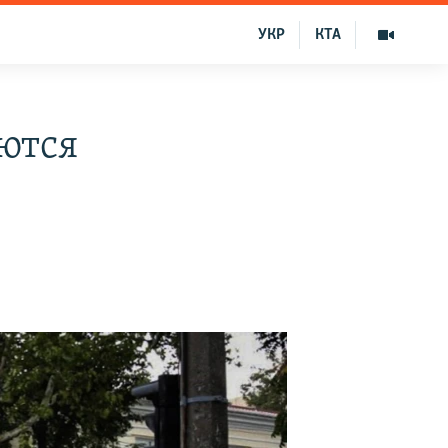
УКР
КТА
ются