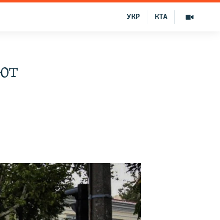
УКР
КТА
ют