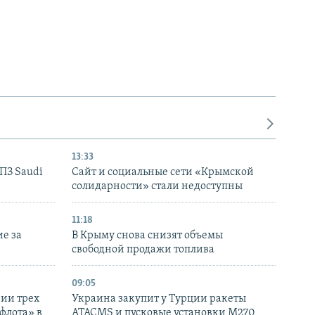
13:33
НПЗ Saudi
Сайт и социальные сети «Крымской
солидарности» стали недоступны
11:18
е за
В Крыму снова снизят объемы
свободной продажи топлива
09:05
нии трех
Украина закупит у Турции ракеты
флота» в
ATACMS и пусковые установки M270