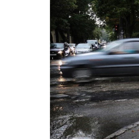
ПОБЕДИТЕЛЕЙ НЕ СУДЯТ?
КРЫМ.НЕПОКОРЕННЫЙ
ELIFBE
УКРАИНСКАЯ ПРОБЛЕМА КРЫМА