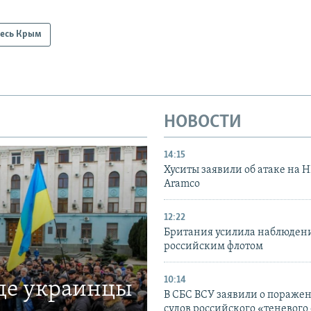
есь Крым
НОВОСТИ
14:15
Хуситы заявили об атаке на 
Aramco
12:22
Британия усилила наблюдени
российским флотом
10:14
где украинцы
В СБС ВСУ заявили о пораже
судов российского «теневого 