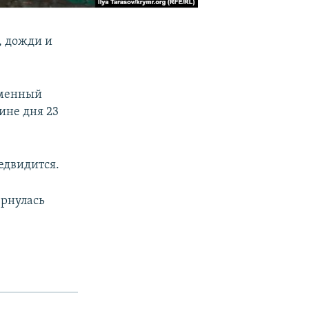
, дожди и
еменный
вине дня 23
едвидится.
ернулась