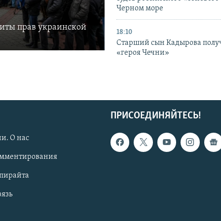
Черном море
щиты прав украинской
18:10
Старший сын Кадырова полу
«героя Чечни»
ПРИСОЕДИНЯЙТЕСЬ!
и. О нас
омментирования
опирайта
вязь