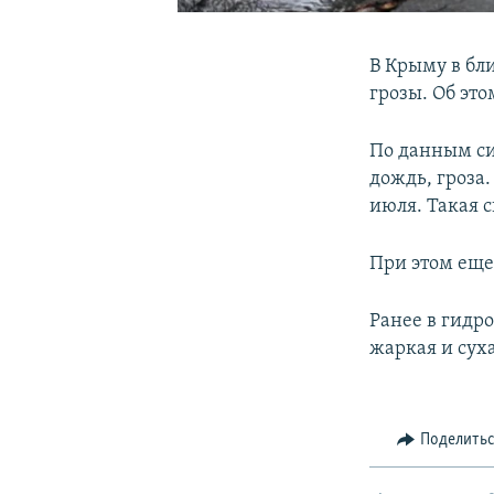
В Крыму в бл
грозы. Об эт
По данным си
дождь, гроза.
июля. Такая 
При этом еще 
Ранее в гид
жаркая и суха
Поделить