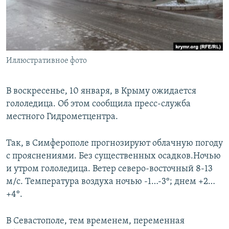
ПРИСОЕДИНЯЙТЕСЬ!
ПОБЕДИТЕЛЕЙ НЕ СУДЯТ?
КРЫМ.НЕПОКОРЕННЫЙ
ELIFBE
Иллюстративное фото
УКРАИНСКАЯ ПРОБЛЕМА КРЫМА
Все сайты RFE/RL
В воскресенье, 10 января, в Крыму ожидается
гололедица. Об этом сообщила пресс-служба
местного Гидрометцентра.
Так, в Симферополе прогнозируют облачную погоду
с прояснениями. Без существенных осадков.Ночью
и утром гололедица. Ветер северо-восточный 8-13
м/с. Температура воздуха ночью -1…-3°; днем +2…
+4°.
В Севастополе, тем временем, переменная