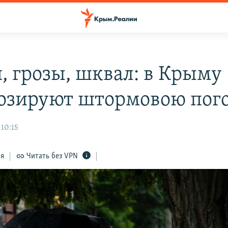
, грозы, шквал: в Крыму
озируют штормовою пог
 10:15
ся
Читать без VPN