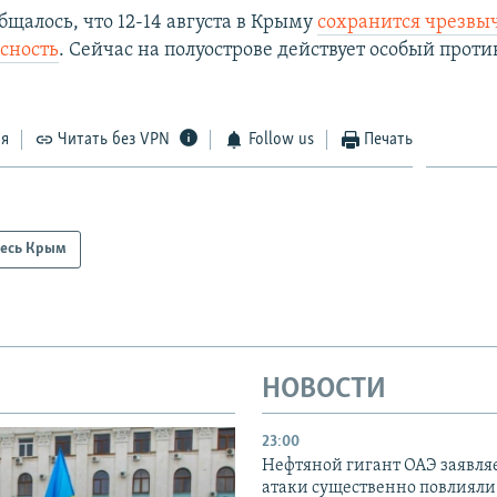
щалось, что 12-14 августа в Крыму
сохранится чрезвы
сность
. Сейчас на полуострове действует особый про
ся
Читать без VPN
Follow us
Печать
есь Крым
НОВОСТИ
23:00
Нефтяной гигант ОАЭ заявляе
атаки существенно повлияли 