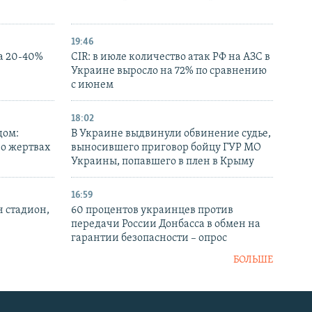
19:46
а 20-40%
CIR: в июле количество атак РФ на АЗС в
Украине выросло на 72% по сравнению
с июнем
18:02
дом:
В Украине выдвинули обвинение судье,
 о жертвах
выносившего приговор бойцу ГУР МО
Украины, попавшего в плен в Крыму
16:59
н стадион,
60 процентов украинцев против
передачи России Донбасса в обмен на
гарантии безопасности – опрос
БОЛЬШЕ