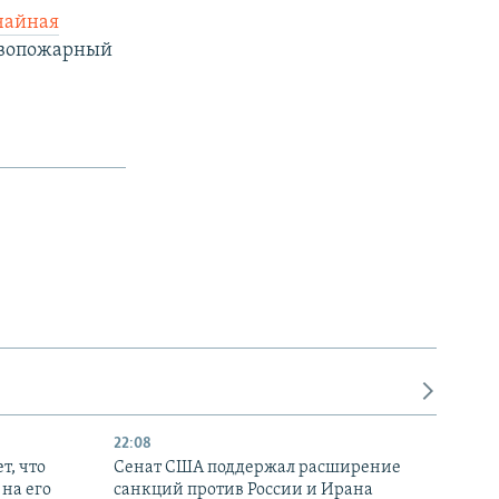
чайная
тивопожарный
22:08
т, что
Сенат США поддержал расширение
на его
санкций против России и Ирана