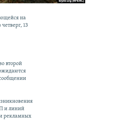
ающейся на
 четверг, 13
во второй
а ожидаются
в сообщении
возникновения
П и линий
 и рекламных