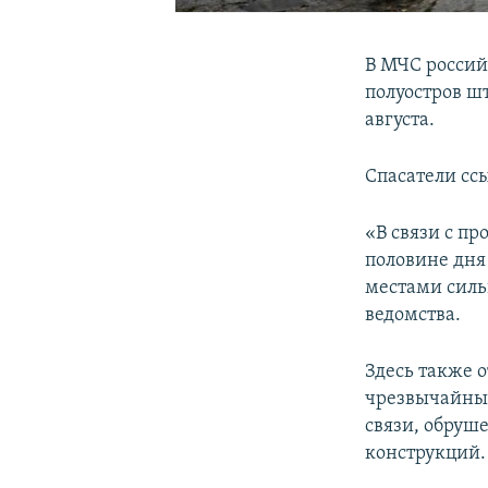
В МЧС россий
полуостров шт
августа.
Спасатели сс
«В связи с п
половине дня 
местами сильн
ведомства.
Здесь также 
чрезвычайных
связи, обруш
конструкций.