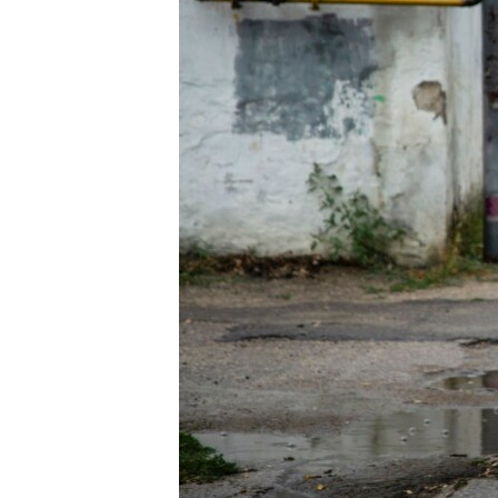
ПОБЕДИТЕЛЕЙ НЕ СУДЯТ?
КРЫМ.НЕПОКОРЕННЫЙ
ELIFBE
УКРАИНСКАЯ ПРОБЛЕМА КРЫМА