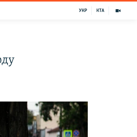
УКР
КТА
оду