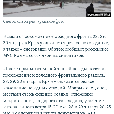
ПРИСОЕДИНЯЙТЕСЬ!
ПОБЕДИТЕЛЕЙ НЕ СУДЯТ?
КРЫМ.НЕПОКОРЕННЫЙ
Снегопад в Керчи, архивное фото
ELIFBE
УКРАИНСКАЯ ПРОБЛЕМА КРЫМА
В связи с прохождением холодного фронта 28, 29,
Все сайты RFE/RL
30 января в Крыму ожидается резкое похолодание,
а также – снегопады. Об этом сообщает российское
МЧС Крыма со ссылкой на синоптиков.
«После продолжительной теплой погоды, в связи с
прохождением холодного фронтального раздела,
28, 29, 30 января в Крыму ожидается резкое
изменение погодных условий. Мокрый снег, снег,
местами очень сильные осадки, отложение
мокрого снега, на дорогах гололедица, усиление
юго-западного ветра 15-20 м/с, 28 и 29 января 20-25
м/с. Температура воздуха понизится на 8-10