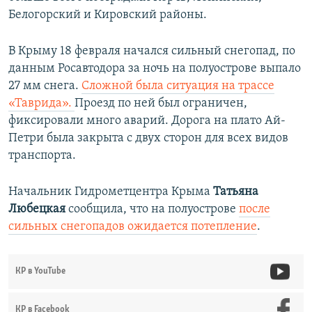
720p
Белогорский и Кировский районы.
720p
810p
810p
В Крыму 18 февраля начался сильный снегопад, по
данным Росавтодора за ночь на полуострове выпало
27 мм снега.
Сложной была ситуация на трассе
«Таврида».
Проезд по ней был ограничен,
фиксировали много аварий. Дорога на плато Ай-
Петри была закрыта с двух сторон для всех видов
транспорта.
Начальник Гидрометцентра Крыма
Татьяна
Любецкая
сообщила, что на полуострове
после
сильных снегопадов ожидается потепление
.
КР в YouTube
КР в Facebook