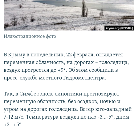
ПРИСОЕДИНЯЙТЕСЬ!
ПОБЕДИТЕЛЕЙ НЕ СУДЯТ?
КРЫМ.НЕПОКОРЕННЫЙ
ELIFBE
Иллюстрационное фото
УКРАИНСКАЯ ПРОБЛЕМА КРЫМА
Все сайты RFE/RL
В Крыму в понедельник, 22 февраля, ожидается
переменная облачность, на дорогах – гололедица,
воздух прогреется до +9°. Об этом сообщили в
пресс-службе местного Гидрометцентра.
Так, в Симферополе синоптики прогнозируют
переменную облачность, без осадков, ночью и
утром на дорогах гололедица. Ветер юго-западный
7-12 м/с. Температура воздуха ночью -3…-5°, днем
+3…+5°.