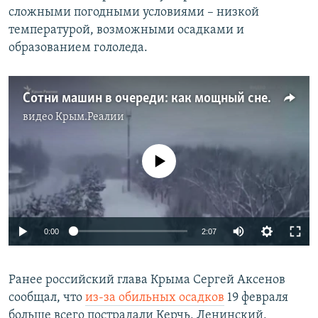
сложными погодными условиями – низкой
температурой, возможными осадками и
образованием гололеда.
Сотни машин в очереди: как мощный снегопад остановил Керченский мост (видео)
видео
Крым.Реалии
No media source currently available
Auto
0:00
2:07
240p
Ранее российский глава Крыма Сергей Аксенов
360p
сообщал, что
из-за обильных осадков
19 февраля
Auto
240p
360p
480p
480p
больше всего пострадали Керчь, Ленинский,