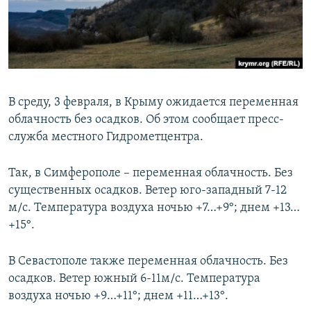
ПРИСОЕДИНЯЙТЕСЬ!
ПОБЕДИТЕЛЕЙ НЕ СУДЯТ?
КРЫМ.НЕПОКОРЕННЫЙ
ELIFBE
УКРАИНСКАЯ ПРОБЛЕМА КРЫМА
В среду, 3 февраля, в Крыму ожидается переменная
Все сайты RFE/RL
облачность без осадков. Об этом сообщает пресс-
служба местного Гидрометцентра.
Так, в Симферополе – переменная облачность. Без
существенных осадков. Ветер юго-западный 7-12
м/с. Температура воздуха ночью +7…+9°; днем +13…
+15°.
В Севастополе также переменная облачность. Без
осадков. Ветер южный 6-11м/с. Температура
воздуха ночью +9…+11°; днем +11…+13°.