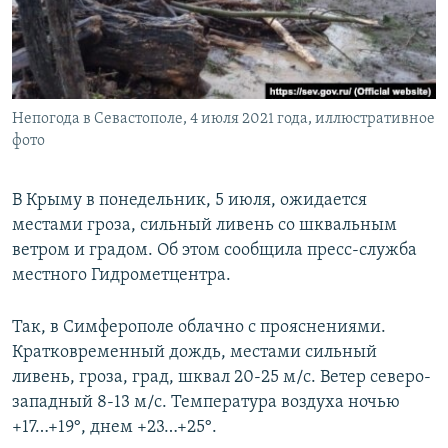
ПРИСОЕДИНЯЙТЕСЬ!
ПОБЕДИТЕЛЕЙ НЕ СУДЯТ?
КРЫМ.НЕПОКОРЕННЫЙ
ELIFBE
Непогода в Севастополе, 4 июля 2021 года, иллюстративное
УКРАИНСКАЯ ПРОБЛЕМА КРЫМА
фото
Все сайты RFE/RL
В Крыму в понедельник, 5 июля, ожидается
местами гроза, сильный ливень со шквальным
ветром и градом. Об этом сообщила пресс-служба
местного Гидрометцентра.
Так, в Симферополе облачно с прояснениями.
Кратковременный дождь, местами сильный
ливень, гроза, град, шквал 20-25 м/с. Ветер северо-
западный 8-13 м/с. Температура воздуха ночью
+17…+19°, днем +23…+25°.