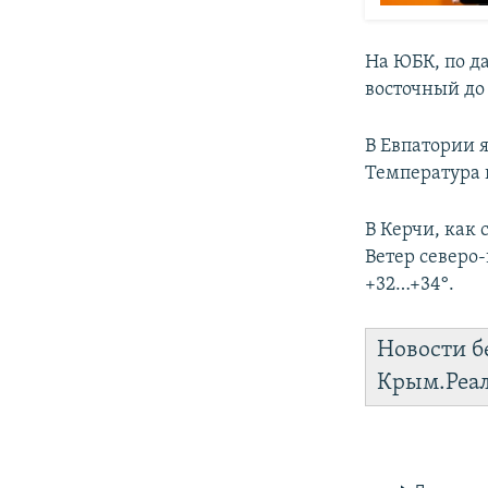
На ЮБК, по д
восточный до
В Евпатории я
Температура 
В Керчи, как
Ветер северо
+32…+34°.
Новости б
Крым.Реа