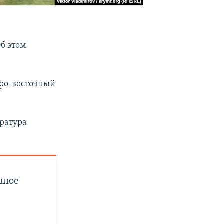
Об этом
еро-восточный
ература
нное