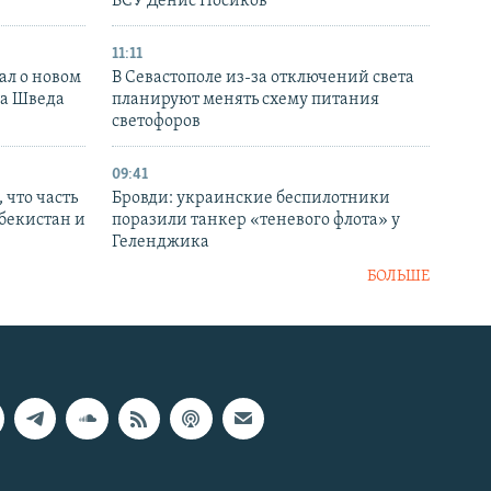
ВСУ Денис Носиков
11:11
ал о новом
В Севастополе из-за отключений света
ка Шведа
планируют менять схему питания
светофоров
09:41
 что часть
Бровди: украинские беспилотники
збекистан и
поразили танкер «теневого флота» у
Геленджика
БОЛЬШЕ