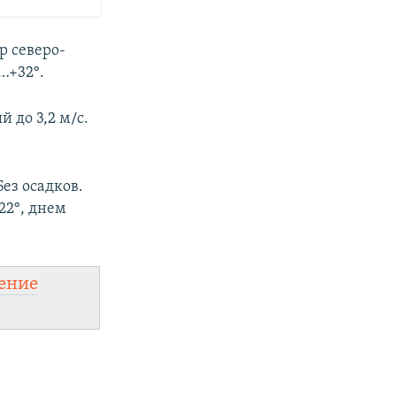
р северо-
…+32°.
 до 3,2 м/с.
ез осадков.
22°, днем
ение