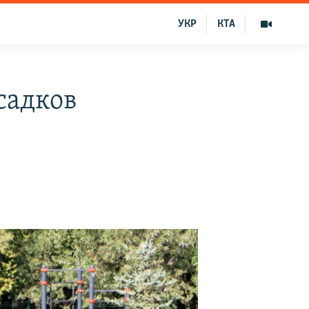
УКР
КТА
садков