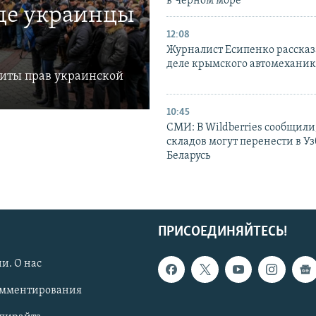
в Черном море
где украинцы
12:08
Журналист Есипенко рассказ
деле крымского автомехани
щиты прав украинской
10:45
СМИ: В Wildberries сообщили,
складов могут перенести в У
Беларусь
ПРИСОЕДИНЯЙТЕСЬ!
и. О нас
омментирования