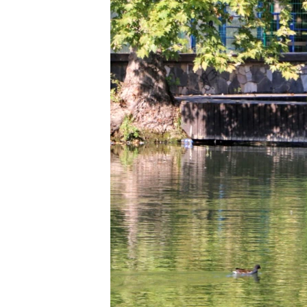
ПОБЕДИТЕЛЕЙ НЕ СУДЯТ?
КРЫМ.НЕПОКОРЕННЫЙ
ELIFBE
УКРАИНСКАЯ ПРОБЛЕМА КРЫМА