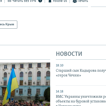
ся
Читать без VPN
Follow us
Печать
есь Крым
НОВОСТИ
18:10
Старший сын Кадырова полу
«героя Чечни»
14:18
ВМС Украины уничтожили р
объекты на буровой установ