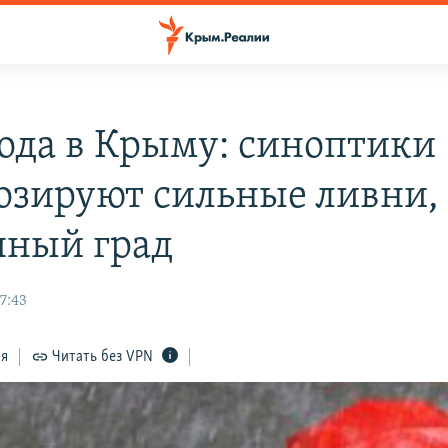
ода в Крыму: синоптики
озируют сильные ливни,
пный град
7:43
ся
Читать без VPN