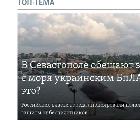
ТОП-ТЕМА
В Севастополе обещают 
с моря украинским БпЛА
это?
Российские власти города анонсировали появ
защиты от беспилотников