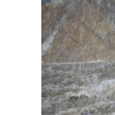
ПОБЕДИТЕЛЕЙ НЕ СУДЯТ?
КРЫМ.НЕПОКОРЕННЫЙ
ELIFBE
УКРАИНСКАЯ ПРОБЛЕМА КРЫМА