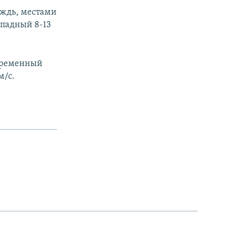
ождь, местами
ападный 8-13
овременный
м/с.