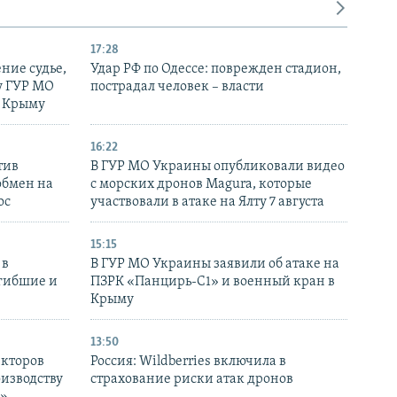
17:28
ние судье,
Удар РФ по Одессе: поврежден стадион,
у ГУР МО
пострадал человек – власти
в Крыму
16:22
тив
В ГУР МО Украины опубликовали видео
обмен на
с морских дронов Magura, которые
ос
участвовали в атаке на Ялту 7 августа
15:15
 в
В ГУР МО Украины заявили об атаке на
огибшие и
ПЗРК «Панцирь-С1» и военный кран в
Крыму
13:50
екторов
Россия: Wildberries включила в
оизводству
страхование риски атак дронов