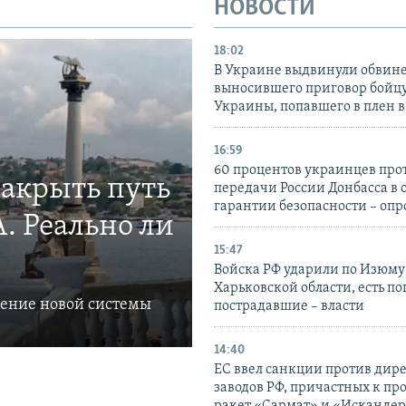
НОВОСТИ
18:02
В Украине выдвинули обвине
выносившего приговор бойц
Украины, попавшего в плен 
16:59
60 процентов украинцев про
закрыть путь
передачи России Донбасса в 
гарантии безопасности – опр
. Реально ли
15:47
Войска РФ ударили по Изюму
Харьковской области, есть п
ление новой системы
пострадавшие – власти
14:40
ЕС ввел санкции против дир
заводов РФ, причастных к пр