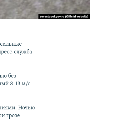
 сильные
пресс-служба
чью без
ый 8-13 м/с.
ениями. Ночью
ри грозе