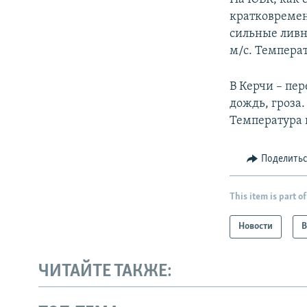
кратковремен
сильные ливн
м/с. Температ
В Керчи – пе
дождь, гроза.
Температура в
Поделить
This item is part of
Новости
В
ЧИТАЙТЕ ТАКЖЕ: