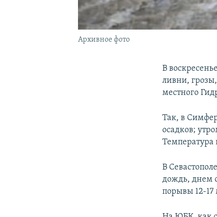
Архивное фото
В воскресень
ливни, грозы
местного Гид
Так, в Симфер
осадков; утр
Температура в
В Севастопол
дождь, днем с
порывы 12-17 
На ЮБК, как 