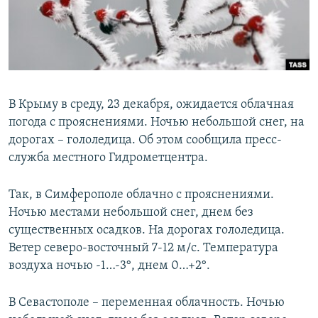
ПРИСОЕДИНЯЙТЕСЬ!
ПОБЕДИТЕЛЕЙ НЕ СУДЯТ?
КРЫМ.НЕПОКОРЕННЫЙ
ELIFBE
УКРАИНСКАЯ ПРОБЛЕМА КРЫМА
В Крыму в среду, 23 декабря, ожидается облачная
Все сайты RFE/RL
погода с прояснениями. Ночью небольшой снег, на
дорогах – гололедица. Об этом сообщила пресс-
служба местного Гидрометцентра.
Так, в Симферополе облачно с прояснениями.
Ночью местами небольшой снег, днем без
существенных осадков. На дорогах гололедица.
Ветер северо-восточный 7-12 м/с. Температура
воздуха ночью -1…-3°, днем 0…+2°.
В Севастополе – переменная облачность. Ночью