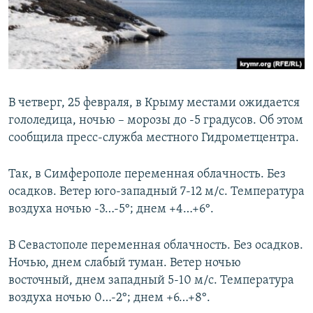
ПРИСОЕДИНЯЙТЕСЬ!
ПОБЕДИТЕЛЕЙ НЕ СУДЯТ?
КРЫМ.НЕПОКОРЕННЫЙ
ELIFBE
УКРАИНСКАЯ ПРОБЛЕМА КРЫМА
В четверг, 25 февраля, в Крыму местами ожидается
Все сайты RFE/RL
гололедица, ночью – морозы до -5 градусов. Об этом
сообщила пресс-служба местного Гидрометцентра.
Так, в Симферополе переменная облачность. Без
осадков. Ветер юго-западный 7-12 м/с. Температура
воздуха ночью -3…-5°; днем +4…+6°.
В Севастополе переменная облачность. Без осадков.
Ночью, днем слабый туман. Ветер ночью
восточный, днем западный 5-10 м/с. Температура
воздуха ночью 0…-2°; днем +6…+8°.