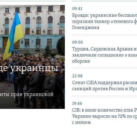
09:41
Бровди: украинские беспил
поразили танкер «теневого ф
Геленджика
09:00
Турция, Саудовская Аравия 
заключили соглашение о вз
обороне
где украинцы
22:08
Сенат США поддержал расш
санкций против России и Ир
щиты прав украинской
19:46
CIR: в июле количество атак 
Украине выросло на 72% по 
с июнем