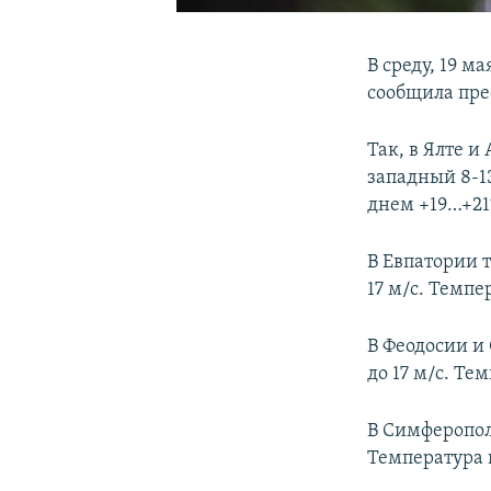
В среду, 19 м
сообщила пре
Так, в Ялте 
западный 8-13
днем +19…+21
В Евпатории 
17 м/с. Темпе
В Феодосии и
до 17 м/с. Те
В Симферополе
Температура 