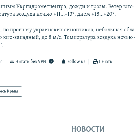
данным Укргидрометцентра, дожди и грозы. Ветер юго
ратура воздуха ночью +11…+13°, днем +18…+20°.
, по прогнозу украинских синоптиков, небольшая обла
р юго-западный, до 8 м/с. Температура воздуха ночью 
°.
ся
Читать без VPN
Follow us
Печать
есь Крым
НОВОСТИ