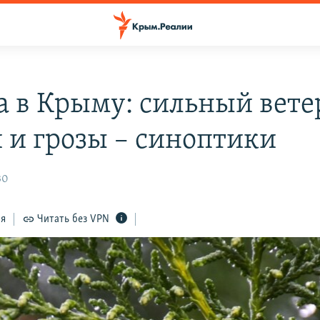
а в Крыму: сильный вете
 и грозы – синоптики
30
ся
Читать без VPN