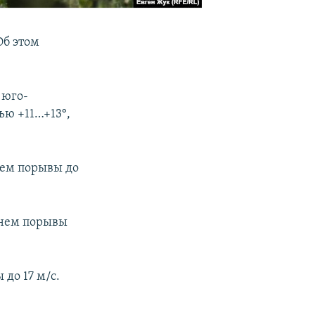
Об этом
 юго-
ью +11…+13°,
нем порывы до
днем порывы
до 17 м/с.