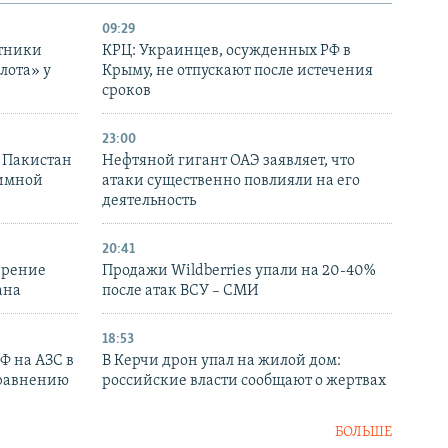
09:29
отники
КРЦ: Украинцев, осужденных РФ в
лота» у
Крыму, не отпускают после истечения
сроков
23:00
и Пакистан
Нефтяной гигант ОАЭ заявляет, что
аимной
атаки существенно повлияли на его
деятельность
20:41
ирение
Продажи Wildberries упали на 20-40%
ана
после атак ВСУ – СМИ
18:53
РФ на АЗС в
В Керчи дрон упал на жилой дом:
сравнению
российские власти сообщают о жертвах
БОЛЬШЕ