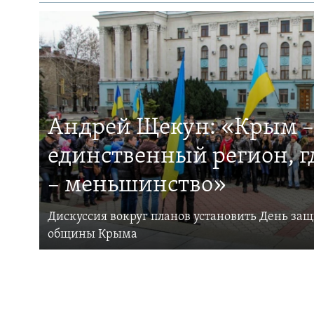
Андрей Щекун: «Крым –
единственный регион, 
– меньшинство»
Дискуссия вокруг планов установить День за
общины Крыма