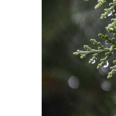
ПОБЕДИТЕЛЕЙ НЕ СУДЯТ?
КРЫМ.НЕПОКОРЕННЫЙ
ELIFBE
УКРАИНСКАЯ ПРОБЛЕМА КРЫМА