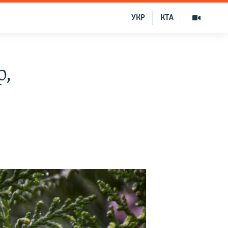
УКР
КТА
р,