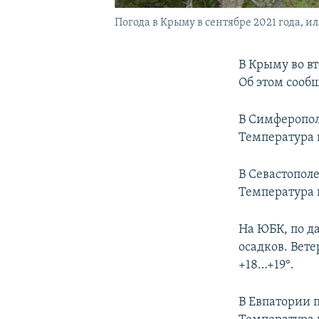
Погода в Крыму в сентябре 2021 года, 
В Крыму во вт
Об этом сооб
В Симферополе
Температура 
В Севастополе
Температура 
На ЮБК, по д
осадков. Вете
+18…+19°.
В Евпатории п