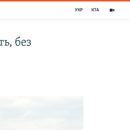
УКР
КТА
ь, без