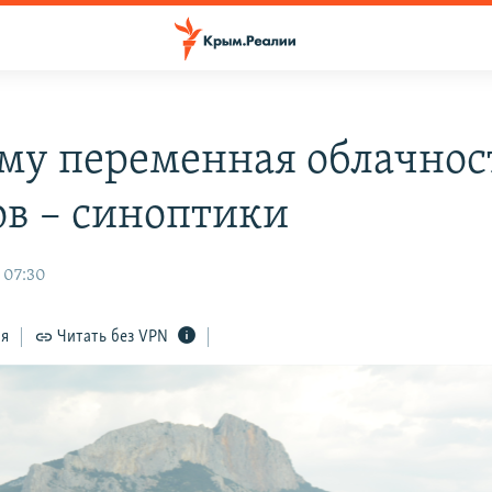
му переменная облачност
ов – синоптики
 07:30
ся
Читать без VPN