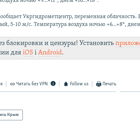
воздуха ночью +9…+11°, днем +16…+18°.
 сообщает Укргидрометцентр, переменная облачность. Б
ый, 5-10 м/с. Температура воздуха ночью +6…+8°, днем
ез блокировки и цензуры! Установить
прилож
лии для
iOS
і
Android
.
ся
Читать без VPN
Follow us
Печать
есь Крым