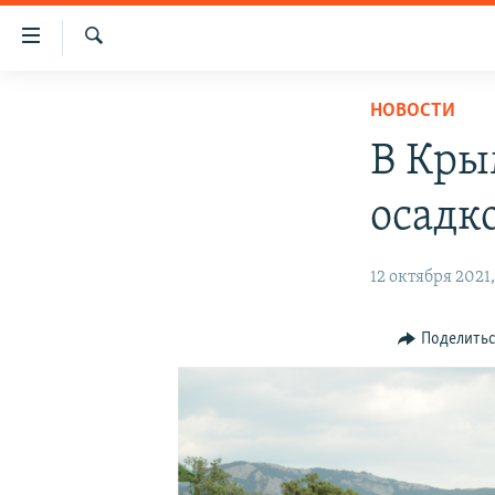
Доступность
ссылки
Искать
Вернуться
НОВОСТИ
НОВОСТИ
к
СПЕЦПРОЕКТЫ
основному
В Кры
содержанию
ВОДА
ГРУЗ 200
Вернутся
осадк
ИСТОРИЯ
КАРТА ВОЕННЫХ ОБЪЕКТОВ КРЫМА
к
главной
ЕЩЕ
11 ЛЕТ ОККУПАЦИИ КРЫМА. 11 ИСТОРИЙ
12 октября 2021,
навигации
СОПРОТИВЛЕНИЯ
РАДІО СВОБОДА
ИНТЕРАКТИВ
Вернутся
к
КАК ОБОЙТИ БЛОКИРОВКУ
ИНФОГРАФИКА
Поделить
поиску
ТЕЛЕПРОЕКТ КРЫМ.РЕАЛИИ
СОВЕТЫ ПРАВОЗАЩИТНИКОВ
ПРОПАВШИЕ БЕЗ ВЕСТИ