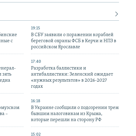
19:15
бинские
В СБУ заявили о поражении кораблей
нные с
береговой охраны ФСБ в Керчи и НПЗ в
российском Ярославле
17:40
енерал-
Разработка баллистики и
 зять
антибаллистики: Зеленский ожидает
медиа
«нужных результатов» в 2026-2027
годах
16:18
Ормузском
В Украине сообщили о подозрении трем
ва –
бывшим налоговикам из Крыма,
которые перешли на сторону РФ
15:02