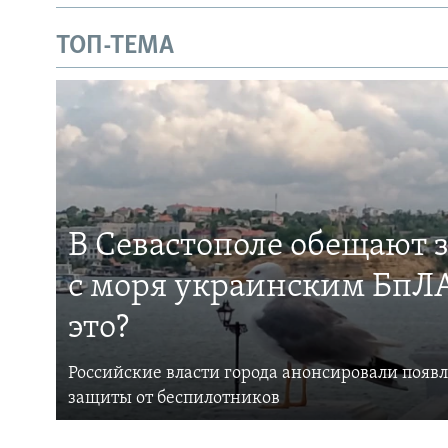
ТОП-ТЕМА
В Севастополе обещают 
с моря украинским БпЛА
это?
Российские власти города анонсировали появ
защиты от беспилотников