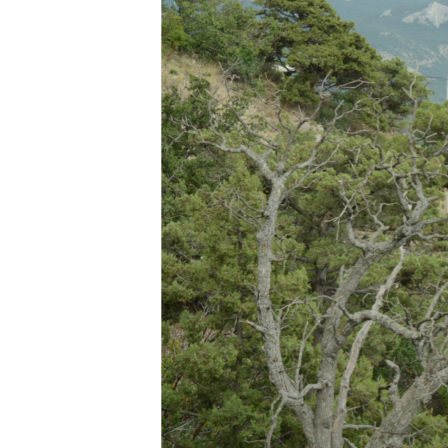
ПОБЕДИТЕЛЕЙ НЕ СУДЯТ?
КРЫМ.НЕПОКОРЕННЫЙ
ELIFBE
УКРАИНСКАЯ ПРОБЛЕМА КРЫМА