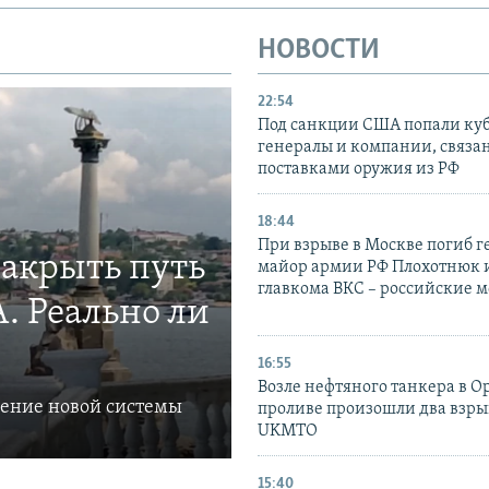
НОВОСТИ
22:54
Под санкции США попали ку
генералы и компании, связа
поставками оружия из РФ
18:44
При взрыве в Москве погиб г
закрыть путь
майор армии РФ Плохотнюк и
главкома ВКС – российские 
. Реально ли
16:55
Возле нефтяного танкера в 
ление новой системы
проливе произошли два взры
UKMTO
15:40