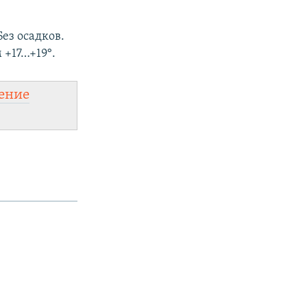
ез осадков.
 +17…+19°.
ение