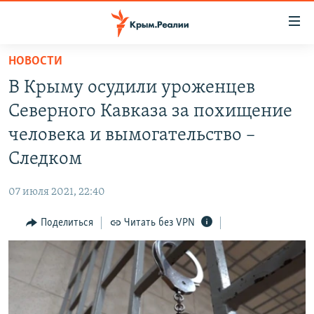
Доступность
ссылки
Вернуться
НОВОСТИ
к
НОВОСТИ
В Крыму осудили уроженцев
основному
СПЕЦПРОЕКТЫ
содержанию
Северного Кавказа за похищение
ВОДА
Вернутся
ГРУЗ 200
человека и вымогательство –
к
ИСТОРИЯ
КАРТА ВОЕННЫХ ОБЪЕКТОВ КРЫМА
Следком
главной
ЕЩЕ
11 ЛЕТ ОККУПАЦИИ КРЫМА. 11 ИСТОРИЙ СОПРОТИВЛЕНИЯ
навигации
07 июля 2021, 22:40
Вернутся
РАДІО СВОБОДА
ИНТЕРАКТИВ
к
Поделиться
Читать без VPN
КАК ОБОЙТИ БЛОКИРОВКУ
ИНФОГРАФИКА
поиску
ТЕЛЕПРОЕКТ КРЫМ.РЕАЛИИ
Українською
СОВЕТЫ ПРАВОЗАЩИТНИКОВ
Qırımtatar
ПРОПАВШИЕ БЕЗ ВЕСТИ